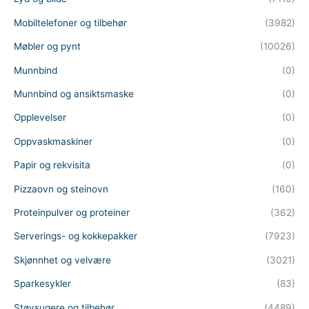
Mobiltelefoner og tilbehør
(3982)
Møbler og pynt
(10026)
Munnbind
(0)
Munnbind og ansiktsmaske
(0)
Opplevelser
(0)
Oppvaskmaskiner
(0)
Papir og rekvisita
(0)
Pizzaovn og steinovn
(160)
Proteinpulver og proteiner
(362)
Serverings- og kokkepakker
(7923)
Skjønnhet og velvære
(3021)
Sparkesykler
(83)
Støvsugere og tilbehør
(4489)