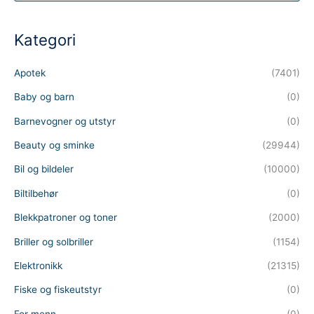
d
u
c
t
Kategori
s
s
e
a
Apotek
(7401)
r
c
h
Baby og barn
(0)
Barnevogner og utstyr
(0)
Beauty og sminke
(29944)
Bil og bildeler
(10000)
Biltilbehør
(0)
Blekkpatroner og toner
(2000)
Briller og solbriller
(1154)
Elektronikk
(21315)
Fiske og fiskeutstyr
(0)
For menn
(0)