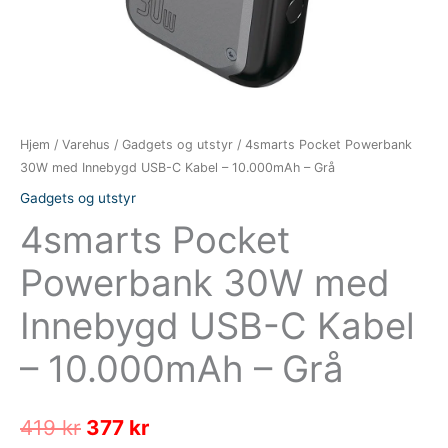
Hjem
/
Varehus
/
Gadgets og utstyr
/ 4smarts Pocket Powerbank
30W med Innebygd USB-C Kabel – 10.000mAh – Grå
Gadgets og utstyr
4smarts Pocket
Powerbank 30W med
Innebygd USB-C Kabel
– 10.000mAh – Grå
Opprinnelig
Nåværende
419
kr
377
kr