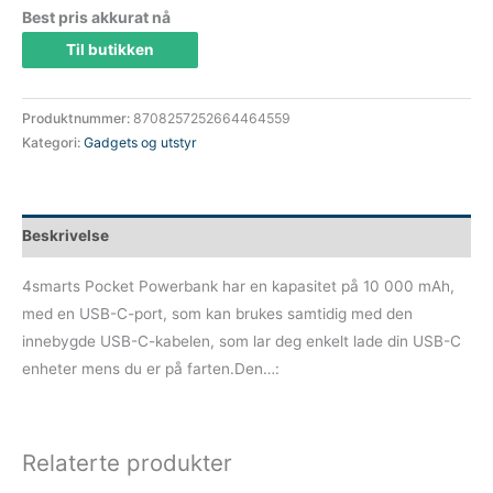
pris
pris
Best pris akkurat nå
Til butikken
var:
er:
419 kr.
377 kr.
Produktnummer:
8708257252664464559
Kategori:
Gadgets og utstyr
Beskrivelse
4smarts Pocket Powerbank har en kapasitet på 10 000 mAh,
med en USB-C-port, som kan brukes samtidig med den
innebygde USB-C-kabelen, som lar deg enkelt lade din USB-C
enheter mens du er på farten.Den…:
Relaterte produkter