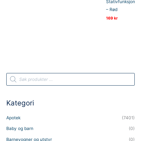
Stativfunksjon
– Rød
169
kr
P
r
o
d
u
c
t
Kategori
s
s
e
a
Apotek
(7401)
r
c
h
Baby og barn
(0)
Barnevogner og utstyr
(0)