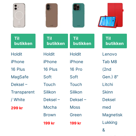
Til
Til
Til
Til
butikken
butikken
butikken
butikken
Holdit
Holdit
Holdit
Lenovo
iPhone
iPhone
iPhone
Tab M8
16 Plus
16 Plus
16 Pro
(2nd
MagSafe
Soft
Soft
Gen.) 8″
Deksel –
Touch
Touch
Litchi
Transparent
Silikon
Silikon
Skinn
/ White
Deksel –
Deksel –
Deksel
Mocha
Moss
med
299
kr
Brown
Green
Magnetisk
Lukking
199
kr
199
kr
&