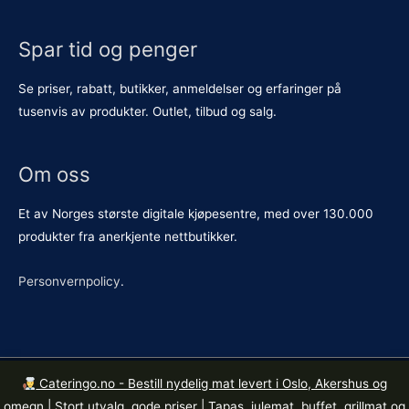
Spar tid og penger
Se priser, rabatt, butikker, anmeldelser og erfaringer på
tusenvis av produkter. Outlet, tilbud og salg.
Om oss
Et av Norges største digitale kjøpesentre, med over 130.000
produkter fra anerkjente nettbutikker.
Personvernpolicy
.
Cateringo.no - Bestill nydelig mat levert i Oslo, Akershus og
Kopirett © 2026
Butikkene.no
. Org. nr. 921 615 426 MVA.
omegn | Stort utvalg, gode priser | Tapas, julemat, buffet, grillmat og