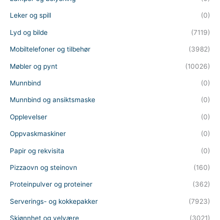
Leker og spill
(0)
Lyd og bilde
(7119)
Mobiltelefoner og tilbehør
(3982)
Møbler og pynt
(10026)
Munnbind
(0)
Munnbind og ansiktsmaske
(0)
Opplevelser
(0)
Oppvaskmaskiner
(0)
Papir og rekvisita
(0)
Pizzaovn og steinovn
(160)
Proteinpulver og proteiner
(362)
Serverings- og kokkepakker
(7923)
Skjønnhet og velvære
(3021)