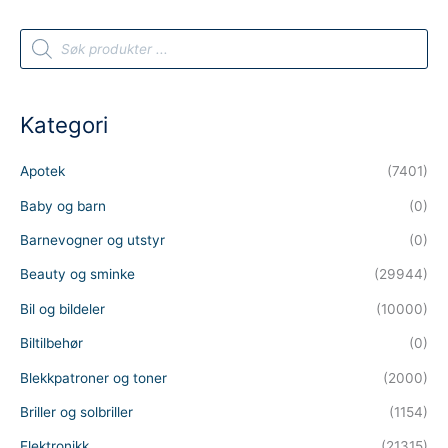
P
r
o
d
u
c
t
Kategori
s
s
e
a
Apotek
(7401)
r
c
h
Baby og barn
(0)
Barnevogner og utstyr
(0)
Beauty og sminke
(29944)
Bil og bildeler
(10000)
Biltilbehør
(0)
Blekkpatroner og toner
(2000)
Briller og solbriller
(1154)
Elektronikk
(21315)