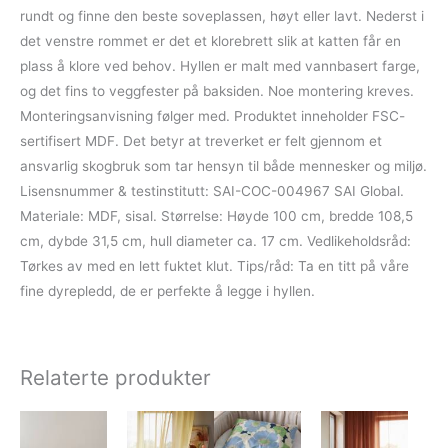
rundt og finne den beste soveplassen, høyt eller lavt. Nederst i
det venstre rommet er det et klorebrett slik at katten får en
plass å klore ved behov. Hyllen er malt med vannbasert farge,
og det fins to veggfester på baksiden. Noe montering kreves.
Monteringsanvisning følger med. Produktet inneholder FSC-
sertifisert MDF. Det betyr at treverket er felt gjennom et
ansvarlig skogbruk som tar hensyn til både mennesker og miljø.
Lisensnummer & testinstitutt: SAI-COC-004967 SAI Global.
Materiale: MDF, sisal. Størrelse: Høyde 100 cm, bredde 108,5
cm, dybde 31,5 cm, hull diameter ca. 17 cm. Vedlikeholdsråd:
Tørkes av med en lett fuktet klut. Tips/råd: Ta en titt på våre
fine dyrepledd, de er perfekte å legge i hyllen.
Relaterte produkter