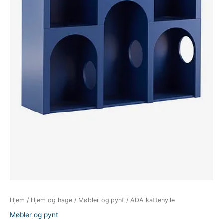
Hjem
/
Hjem og hage
/
Møbler og pynt
/ ADA kattehylle
Møbler og pynt