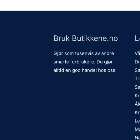
Bruk Butikkene.no
L
Gjør som tusenvis av andre
Vå
smarte forbrukere. Du gjør
Dr
alltid en god handel hos oss.
Sa
Tr
Sa
Kr
Ål
Kr
Le
Mo
Na