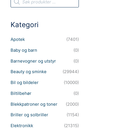
r
o
d
u
c
Kategori
t
s
s
e
Apotek
(7401)
a
r
c
Baby og barn
(0)
h
Barnevogner og utstyr
(0)
Beauty og sminke
(29944)
Bil og bildeler
(10000)
Biltilbehør
(0)
Blekkpatroner og toner
(2000)
Briller og solbriller
(1154)
Elektronikk
(21315)