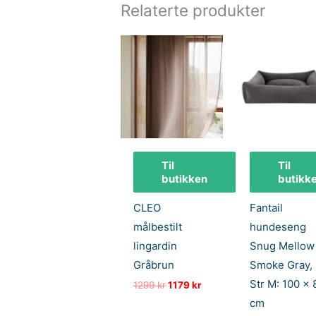
Relaterte produkter
Til
Til
butikken
butikk
CLEO
Fantail
målbestilt
hundeseng
lingardin
Snug Mellow
Gråbrun
Smoke Gray,
Str M: 100 x 
Opprinnelig
Nåværende
1299
kr
1179
kr
pris
pris
cm
var:
er: