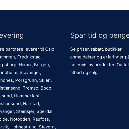
evering
Spar tid og penge
re partnere leverer til Oslo,
Se priser, rabatt, butikker,
ammen, Fredrikstad,
anmeldelser og erfaringer p
rpsborg, Hamar, Bergen,
tusenvis av produkter. Outlet
ondheim, Stavanger,
tilbud og salg.
ndnes, Porsgrunn, Skien,
istiansand, Tromsø, Bodø,
esund, Hammerfest,
istiansund, Harstad,
vanger, Steinkjer, Stjørdal,
lde, Notodden, Raufoss,
rvik, Holmestrand, Stavern,