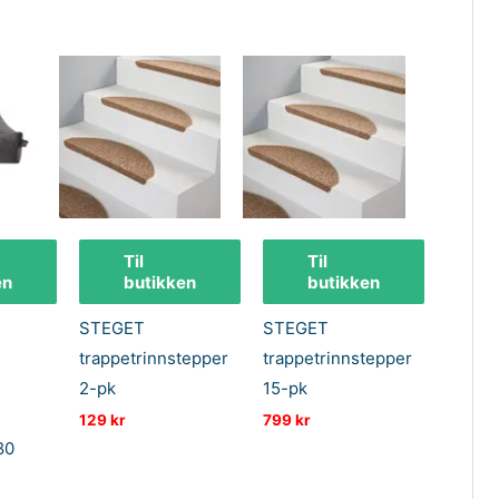
Til
Til
en
butikken
butikken
STEGET
STEGET
trappetrinnstepper
trappetrinnstepper
2-pk
15-pk
129
kr
799
kr
80