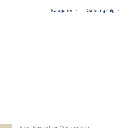
Kategorier
Outlet og salg
Hjem
/
Hjem og hage
/
Støvsugere og