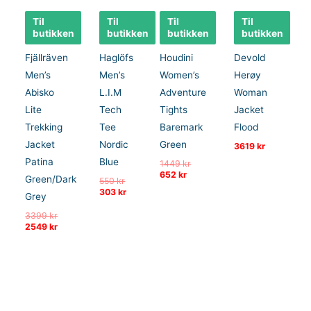
Til
Til
Til
Til
butikken
butikken
butikken
butikken
Fjällräven
Haglöfs
Houdini
Devold
Men’s
Men’s
Women’s
Herøy
Abisko
L.I.M
Adventure
Woman
Lite
Tech
Tights
Jacket
Trekking
Tee
Baremark
Flood
Jacket
Nordic
Green
3619
kr
Patina
Blue
Opprinnelig
1449
kr
Nåværende
pris
652
kr
Green/Dark
Opprinnelig
550
kr
pris
var:
pris
Nåværende
303
kr
er:
1449 kr.
Grey
var:
pris
652 kr.
550 kr.
er:
Opprinnelig
3399
kr
303 kr.
pris
Nåværende
2549
kr
var:
pris
3399 kr.
er:
2549 kr.