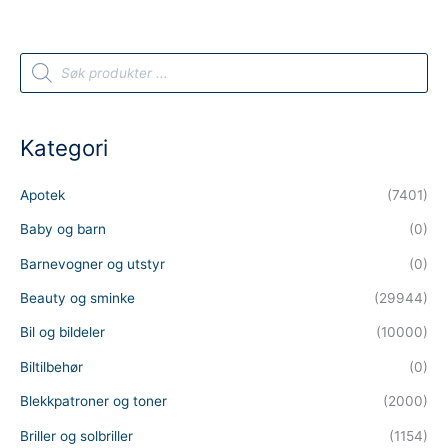
P
r
o
d
u
c
t
Kategori
s
s
e
a
Apotek
(7401)
r
c
h
Baby og barn
(0)
Barnevogner og utstyr
(0)
Beauty og sminke
(29944)
Bil og bildeler
(10000)
Biltilbehør
(0)
Blekkpatroner og toner
(2000)
Briller og solbriller
(1154)