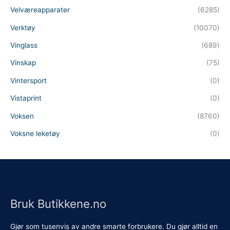
Velværeapparater
(6285)
Verktøy
(10070)
Vinglass
(689)
Vinskap
(75)
Vintersport
(0)
Vistaprint
(0)
Voksen
(8760)
Voksne leketøy
(0)
Bruk Butikkene.no
Gjør som tusenvis av andre smarte forbrukere. Du gjør alltid en