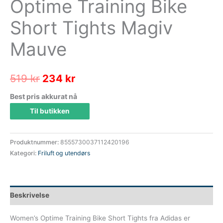
Optime Training Bike
Short Tights Magiv
Mauve
Opprinnelig
Nåværende
519
kr
234
kr
pris
pris
Best pris akkurat nå
Til butikken
var:
er:
519 kr.
234 kr.
Produktnummer:
8555730037112420196
Kategori:
Friluft og utendørs
Beskrivelse
Women’s Optime Training Bike Short Tights fra Adidas er