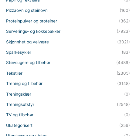
Papir og rekvisita
(0)
Pizzaovn og steinovn
(160)
Proteinpulver og proteiner
(362)
Serverings- og kokkepakker
(7923)
Skjønnhet og velvære
(3021)
Sparkesykler
(83)
Støvsugere og tilbehør
(4489)
Tekstiler
(2305)
Trening og tilbehør
(3148)
Treningsklær
(0)
Treningsutstyr
(2548)
TV og tilbehør
(0)
Ukategorisert
(256)
Uteplassen og utstyr
(0)