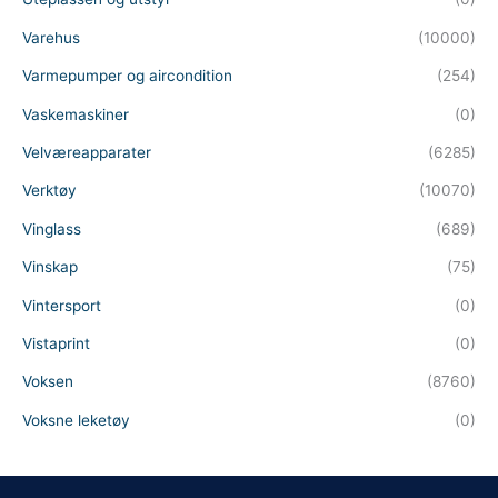
Varehus
(10000)
Varmepumper og aircondition
(254)
Vaskemaskiner
(0)
Velværeapparater
(6285)
Verktøy
(10070)
Vinglass
(689)
Vinskap
(75)
Vintersport
(0)
Vistaprint
(0)
Voksen
(8760)
Voksne leketøy
(0)