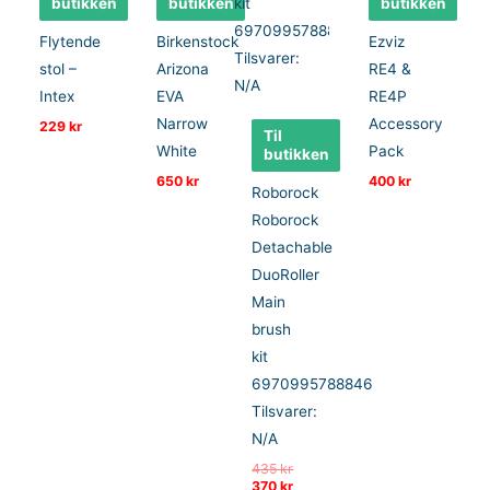
butikken
butikken
butikken
Flytende
Birkenstock
Ezviz
stol –
Arizona
RE4 &
Intex
EVA
RE4P
Narrow
Accessory
229
kr
Til
White
Pack
butikken
650
kr
400
kr
Roborock
Roborock
Detachable
DuoRoller
Main
brush
kit
6970995788846
Tilsvarer:
N/A
Opprinnelig
435
kr
pris
Nåværende
370
kr