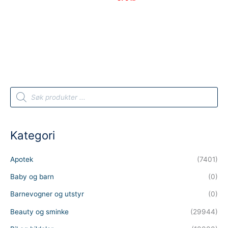
var:
pris
435 kr.
er:
370 kr.
P
r
o
d
u
c
t
Kategori
s
s
e
a
Apotek
(7401)
r
c
h
Baby og barn
(0)
Barnevogner og utstyr
(0)
Beauty og sminke
(29944)