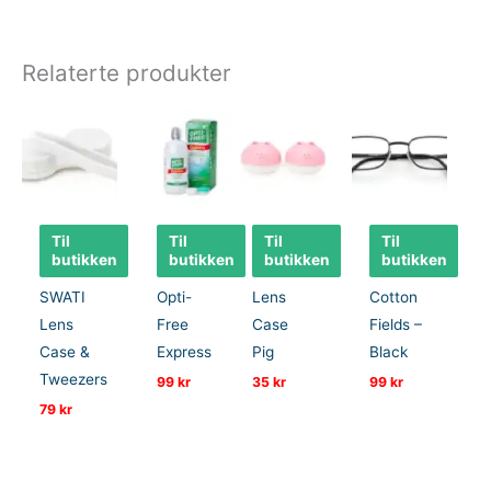
Relaterte produkter
Til
Til
Til
Til
butikken
butikken
butikken
butikken
SWATI
Opti-
Lens
Cotton
Lens
Free
Case
Fields –
Case &
Express
Pig
Black
Tweezers
99
kr
35
kr
99
kr
79
kr