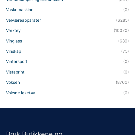
Vaskemaskiner
(0)
Velværeapparater
(6285)
Verktøy
(10070)
Vinglass
(689)
Vinskap
(75)
Vintersport
(0)
Vistaprint
(0)
Voksen
(8760)
Voksne leketøy
(0)
Bruk Butikkene.no