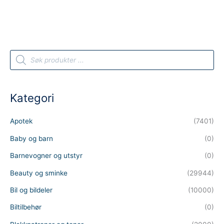
P
r
o
d
u
c
t
Kategori
s
s
e
a
Apotek
(7401)
r
c
h
Baby og barn
(0)
Barnevogner og utstyr
(0)
Beauty og sminke
(29944)
Bil og bildeler
(10000)
Biltilbehør
(0)