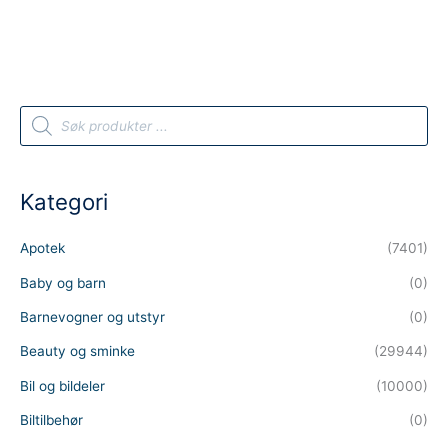
P
r
o
d
u
c
t
Kategori
s
s
e
a
Apotek
(7401)
r
c
h
Baby og barn
(0)
Barnevogner og utstyr
(0)
Beauty og sminke
(29944)
Bil og bildeler
(10000)
Biltilbehør
(0)