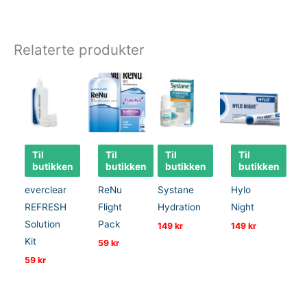
Relaterte produkter
Til
Til
Til
Til
butikken
butikken
butikken
butikken
everclear
ReNu
Systane
Hylo
REFRESH
Flight
Hydration
Night
Solution
Pack
149
kr
149
kr
Kit
59
kr
59
kr