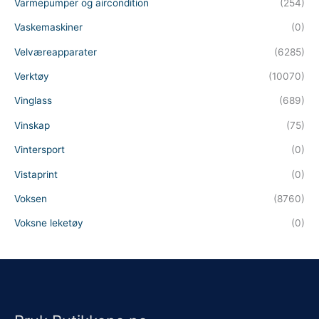
Varmepumper og aircondition
(254)
Vaskemaskiner
(0)
Velværeapparater
(6285)
Verktøy
(10070)
Vinglass
(689)
Vinskap
(75)
Vintersport
(0)
Vistaprint
(0)
Voksen
(8760)
Voksne leketøy
(0)