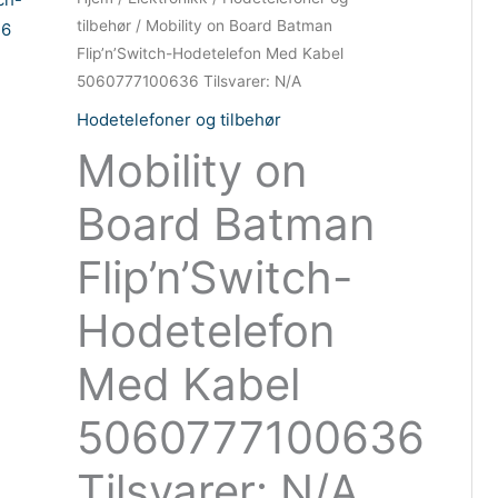
tilbehør
/ Mobility on Board Batman
Flip’n’Switch-Hodetelefon Med Kabel
5060777100636 Tilsvarer: N/A
Hodetelefoner og tilbehør
Mobility on
Board Batman
Flip’n’Switch-
Hodetelefon
Med Kabel
5060777100636
Tilsvarer: N/A