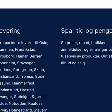
evering
Spar tid og penge
re partnere leverer til Oslo,
Se priser, rabatt, butikker,
ammen, Fredrikstad,
anmeldelser og erfaringer p
rpsborg, Hamar, Bergen,
tusenvis av produkter. Outlet
ondheim, Stavanger,
tilbud og salg.
ndnes, Porsgrunn, Skien,
istiansand, Tromsø, Bodø,
esund, Hammerfest,
istiansund, Harstad,
vanger, Steinkjer, Stjørdal,
lde, Notodden, Raufoss,
rvik, Holmestrand, Stavern,