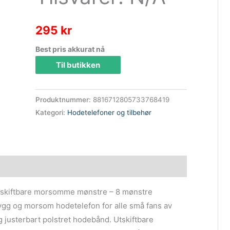
295
kr
Best pris akkurat nå
Til butikken
Produktnummer:
8816712805733768419
Kategori:
Hodetelefoner og tilbehør
Utskiftbare morsomme mønstre – 8 mønstre
trygg og morsom hodetelefon for alle små fans av
justerbart polstret hodebånd. Utskiftbare