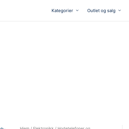
Kategorier
Outlet og salg
Hjem
/
Elektronikk
/
Hodetelefoner og