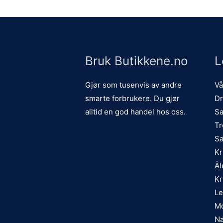
Bruk Butikkene.no
L
Gjør som tusenvis av andre
Vå
smarte forbrukere. Du gjør
Dr
alltid en god handel hos oss.
Sa
Tr
Sa
Kr
Ål
Kr
Le
Mo
Na