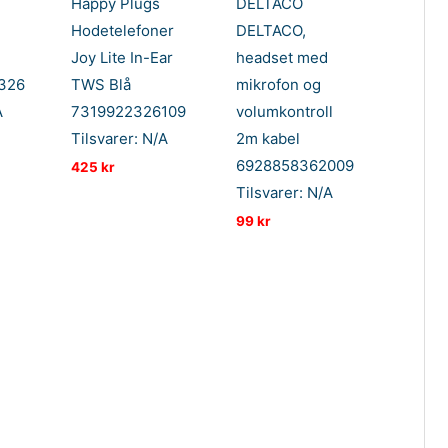
Happy Plugs
DELTACO
Hodetelefoner
DELTACO,
Joy Lite In-Ear
headset med
326
TWS Blå
mikrofon og
A
7319922326109
volumkontroll
Tilsvarer: N/A
2m kabel
6928858362009
425
kr
Tilsvarer: N/A
99
kr