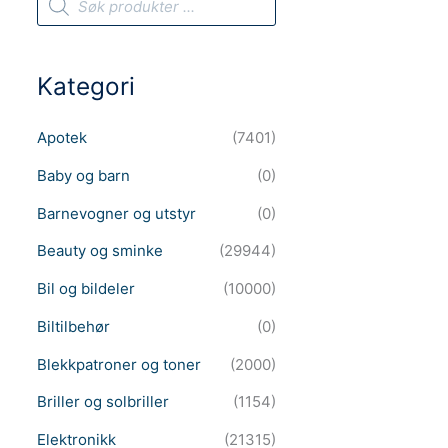
r
o
d
u
c
Kategori
t
s
s
e
Apotek
(7401)
a
r
c
Baby og barn
(0)
h
Barnevogner og utstyr
(0)
Beauty og sminke
(29944)
Bil og bildeler
(10000)
Biltilbehør
(0)
Blekkpatroner og toner
(2000)
Briller og solbriller
(1154)
Elektronikk
(21315)