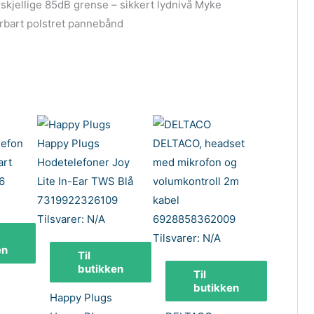
jellige 85dB grense – sikkert lydnivå Myke
rbart polstret pannebånd
en
Til
butikken
Til
butikken
Happy Plugs