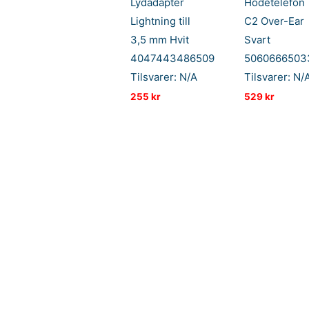
Lydadapter
Hodetelefon
Lightning till
C2 Over-Ear
3,5 mm Hvit
Svart
4047443486509
5060666503
Tilsvarer: N/A
Tilsvarer: N/
255
kr
529
kr