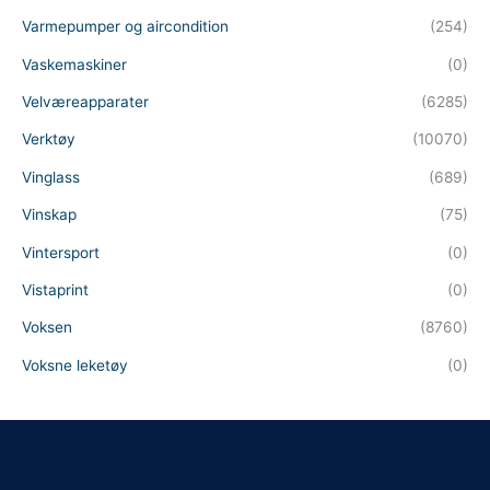
Varmepumper og aircondition
(254)
Vaskemaskiner
(0)
Velværeapparater
(6285)
Verktøy
(10070)
Vinglass
(689)
Vinskap
(75)
Vintersport
(0)
Vistaprint
(0)
Voksen
(8760)
Voksne leketøy
(0)