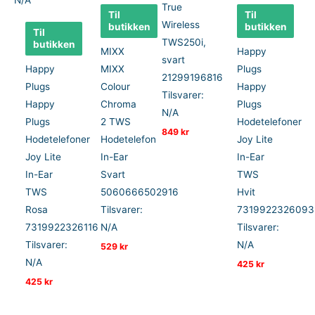
True
Til
Til
Wireless
butikken
butikken
Til
TWS250i,
butikken
MIXX
Happy
svart
Happy
MIXX
Plugs
21299196816
Plugs
Colour
Happy
Tilsvarer:
Happy
Chroma
Plugs
N/A
Plugs
2 TWS
Hodetelefoner
849
kr
Hodetelefoner
Hodetelefon
Joy Lite
Joy Lite
In-Ear
In-Ear
In-Ear
Svart
TWS
TWS
5060666502916
Hvit
Rosa
Tilsvarer:
7319922326093
7319922326116
N/A
Tilsvarer:
Tilsvarer:
N/A
529
kr
N/A
425
kr
425
kr