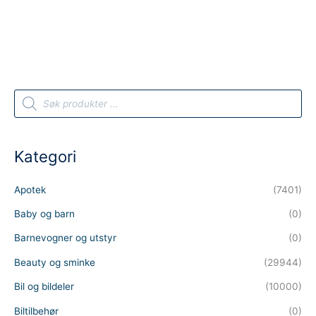
P
r
o
d
u
c
t
Kategori
s
s
e
a
Apotek
(7401)
r
c
h
Baby og barn
(0)
Barnevogner og utstyr
(0)
Beauty og sminke
(29944)
Bil og bildeler
(10000)
Biltilbehør
(0)