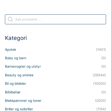
P
r
o
d
u
c
t
Kategori
s
s
e
a
Apotek
(7401)
r
c
h
Baby og barn
(0)
Barnevogner og utstyr
(0)
Beauty og sminke
(29944)
Bil og bildeler
(10000)
Biltilbehør
(0)
Blekkpatroner og toner
(2000)
Briller og solbriller
(1154)