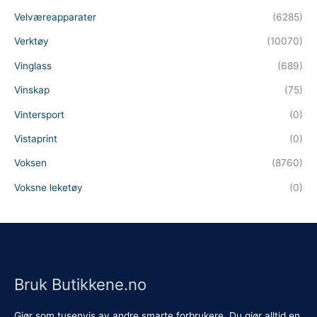
Velværeapparater
(6285)
Verktøy
(10070)
Vinglass
(689)
Vinskap
(75)
Vintersport
(0)
Vistaprint
(0)
Voksen
(8760)
Voksne leketøy
(0)
Bruk Butikkene.no
Gjør som tusenvis av andre smarte forbrukere. Du gjør alltid en