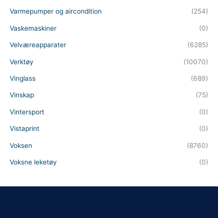
Varmepumper og aircondition
(254)
Vaskemaskiner
(0)
Velværeapparater
(6285)
Verktøy
(10070)
Vinglass
(689)
Vinskap
(75)
Vintersport
(0)
Vistaprint
(0)
Voksen
(8760)
Voksne leketøy
(0)