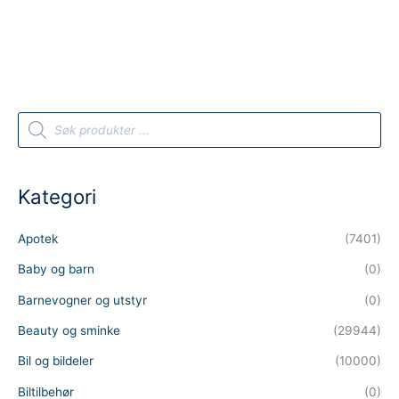
P
r
o
d
u
c
t
Kategori
s
s
e
a
Apotek
(7401)
r
c
h
Baby og barn
(0)
Barnevogner og utstyr
(0)
Beauty og sminke
(29944)
Bil og bildeler
(10000)
Biltilbehør
(0)