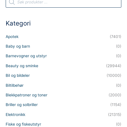
r
o
d
u
c
t
Kategori
s
s
e
a
Apotek
(7401)
r
c
h
Baby og barn
(0)
Barnevogner og utstyr
(0)
Beauty og sminke
(29944)
Bil og bildeler
(10000)
Biltilbehør
(0)
Blekkpatroner og toner
(2000)
Briller og solbriller
(1154)
Elektronikk
(21315)
Fiske og fiskeutstyr
(0)