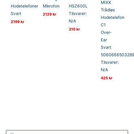
MIXX
Hodetelefoner
Mikrofon
HSZ600L
Trådløs
Svart
Tilsvarer:
2129
kr
Hodetelefon
N/A
2199
kr
C1
310
kr
Over-
Ear
Svart
506066650328
Tilsvarer:
N/A
425
kr
P