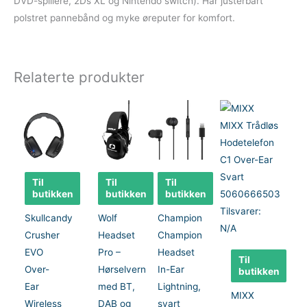
DVD-spillere, 2Ds XL og Nintendo switch). Har justerbart
polstret pannebånd og myke øreputer for komfort.
Relaterte produkter
Til
Til
Til
butikken
butikken
butikken
Skullcandy
Wolf
Champion
Crusher
Headset
Champion
EVO
Pro –
Headset
Til
Over-
Hørselvern
In-Ear
butikken
Ear
med BT,
Lightning,
MIXX
Wireless
DAB og
svart