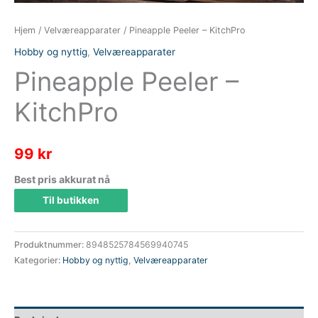
Hjem
/
Velværeapparater
/ Pineapple Peeler – KitchPro
Hobby og nyttig
,
Velværeapparater
Pineapple Peeler –
KitchPro
99
kr
Best pris akkurat nå
Til butikken
Produktnummer:
8948525784569940745
Kategorier:
Hobby og nyttig
,
Velværeapparater