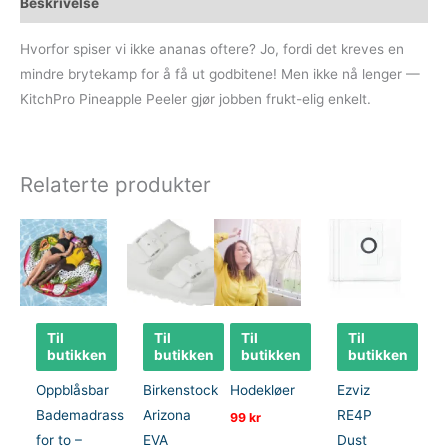
Beskrivelse
Hvorfor spiser vi ikke ananas oftere? Jo, fordi det kreves en
mindre brytekamp for å få ut godbitene! Men ikke nå lenger —
KitchPro Pineapple Peeler gjør jobben frukt-elig enkelt.
Relaterte produkter
Til
Til
Til
Til
butikken
butikken
butikken
butikken
Oppblåsbar
Birkenstock
Hodekløer
Ezviz
Bademadrass
Arizona
RE4P
99
kr
for to –
EVA
Dust