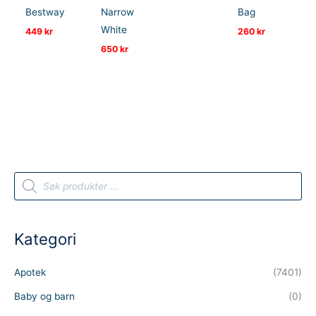
Bestway
Narrow
Bag
White
449
kr
260
kr
650
kr
P
r
o
d
u
c
t
Kategori
s
s
e
a
Apotek
(7401)
r
c
h
Baby og barn
(0)