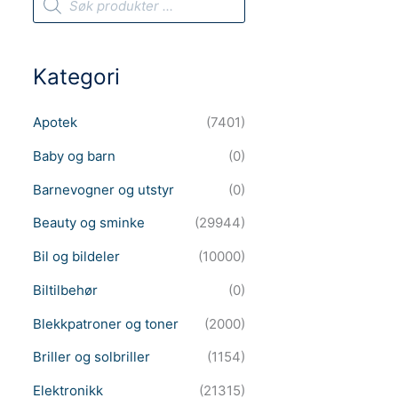
r
o
d
u
c
Kategori
t
s
s
e
Apotek
(7401)
a
r
c
Baby og barn
(0)
h
Barnevogner og utstyr
(0)
Beauty og sminke
(29944)
Bil og bildeler
(10000)
Biltilbehør
(0)
Blekkpatroner og toner
(2000)
Briller og solbriller
(1154)
Elektronikk
(21315)