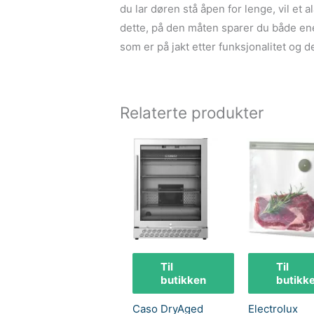
du lar døren stå åpen for lenge, vil e
dette, på den måten sparer du både ener
som er på jakt etter funksjonalitet og 
Relaterte produkter
Til
Til
butikken
butikk
Caso DryAged
Electrolux