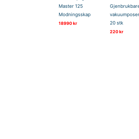
Master 125
Gjenbrukbar
Modningsskap
vakuumpose
20 stk
18990
kr
220
kr