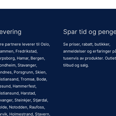
evering
Spar tid og penge
re partnere leverer til Oslo,
Se priser, rabatt, butikker,
ammen, Fredrikstad,
anmeldelser og erfaringer p
rpsborg, Hamar, Bergen,
tusenvis av produkter. Outlet
ondheim, Stavanger,
tilbud og salg.
ndnes, Porsgrunn, Skien,
istiansand, Tromsø, Bodø,
esund, Hammerfest,
istiansund, Harstad,
vanger, Steinkjer, Stjørdal,
lde, Notodden, Raufoss,
rvik, Holmestrand, Stavern,