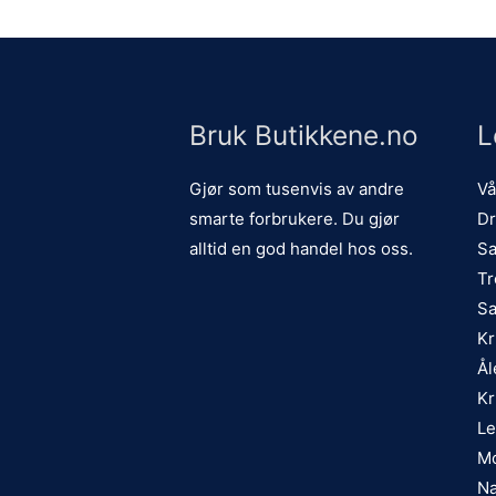
Bruk Butikkene.no
L
Gjør som tusenvis av andre
Vå
smarte forbrukere. Du gjør
Dr
alltid en god handel hos oss.
Sa
Tr
Sa
Kr
Ål
Kr
Le
Mo
Na