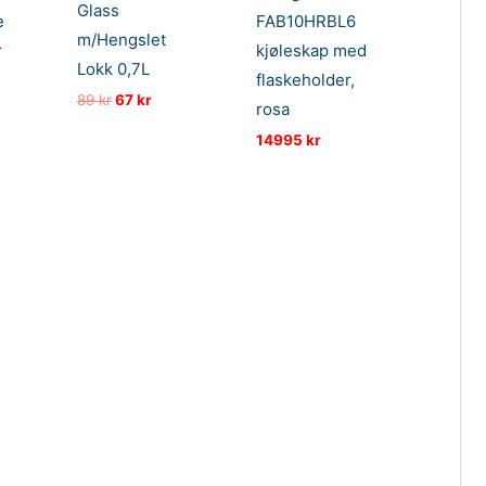
Glass
e
FAB10HRBL6
m/Hengslet
r
kjøleskap med
Lokk 0,7L
flaskeholder,
Opprinnelig
Nåværende
89
kr
67
kr
rosa
pris
pris
var:
er:
14995
kr
89 kr.
67 kr.