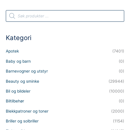
P
r
o
d
u
c
t
Kategori
s
s
e
a
Apotek
(7401)
r
c
h
Baby og barn
(0)
Barnevogner og utstyr
(0)
Beauty og sminke
(29944)
Bil og bildeler
(10000)
Biltilbehør
(0)
Blekkpatroner og toner
(2000)
Briller og solbriller
(1154)