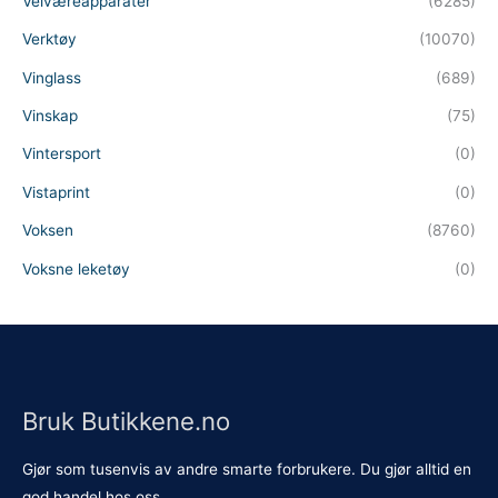
Velværeapparater
(6285)
Verktøy
(10070)
Vinglass
(689)
Vinskap
(75)
Vintersport
(0)
Vistaprint
(0)
Voksen
(8760)
Voksne leketøy
(0)
Bruk Butikkene.no
Gjør som tusenvis av andre smarte forbrukere. Du gjør alltid en
god handel hos oss.