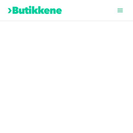
Hopp
Hov
rett
til
innholdet