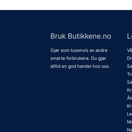
Bruk Butikkene.no
L
Gjør som tusenvis av andre
Vå
smarte forbrukere. Du gjør
Dr
alltid en god handel hos oss.
Sa
Tr
Sa
Kr
Ål
Kr
Le
Mo
Na