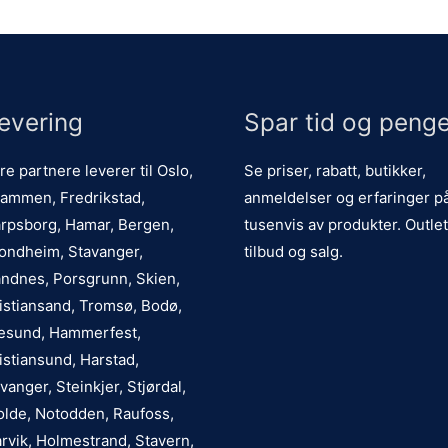
evering
Spar tid og penge
re partnere leverer til Oslo,
Se priser, rabatt, butikker,
ammen, Fredrikstad,
anmeldelser og erfaringer p
rpsborg, Hamar, Bergen,
tusenvis av produkter. Outlet
ondheim, Stavanger,
tilbud og salg.
ndnes, Porsgrunn, Skien,
istiansand, Tromsø, Bodø,
esund, Hammerfest,
istiansund, Harstad,
vanger, Steinkjer, Stjørdal,
lde, Notodden, Raufoss,
rvik, Holmestrand, Stavern,