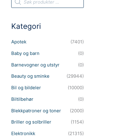
r
o
d
u
c
Kategori
t
s
s
e
Apotek
(7401)
a
r
c
Baby og barn
(0)
h
Barnevogner og utstyr
(0)
Beauty og sminke
(29944)
Bil og bildeler
(10000)
Biltilbehør
(0)
Blekkpatroner og toner
(2000)
Briller og solbriller
(1154)
Elektronikk
(21315)