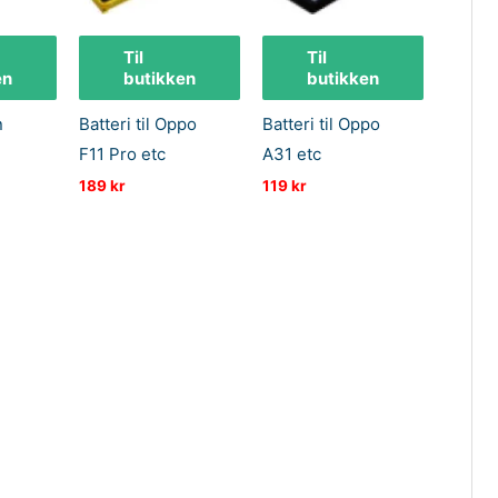
Til
Til
en
butikken
butikken
n
Batteri til Oppo
Batteri til Oppo
F11 Pro etc
A31 etc
189
kr
119
kr