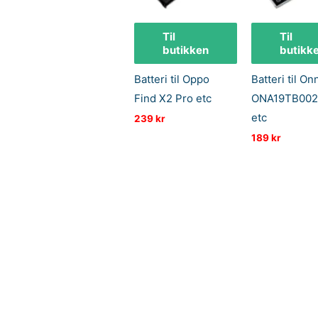
Til
Til
butikken
butikk
Batteri til Oppo
Batteri til On
Find X2 Pro etc
ONA19TB002
etc
239
kr
189
kr