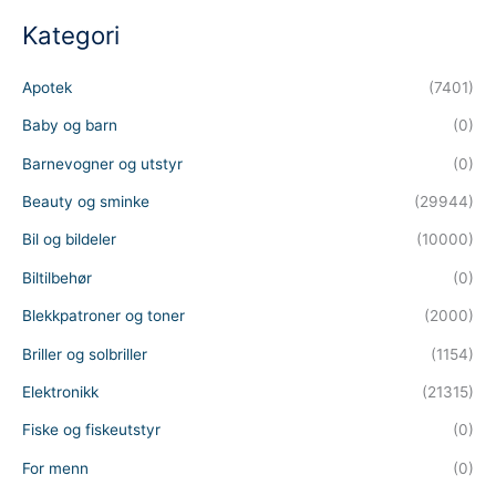
c
t
Kategori
s
s
e
a
Apotek
(7401)
r
c
h
Baby og barn
(0)
Barnevogner og utstyr
(0)
Beauty og sminke
(29944)
Bil og bildeler
(10000)
Biltilbehør
(0)
Blekkpatroner og toner
(2000)
Briller og solbriller
(1154)
Elektronikk
(21315)
Fiske og fiskeutstyr
(0)
For menn
(0)