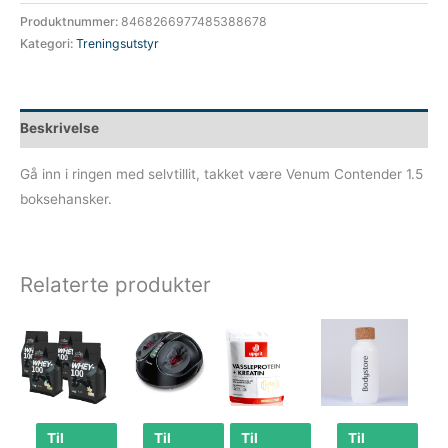
Produktnummer:
8468266977485388678
Kategori:
Treningsutstyr
Beskrivelse
Gå inn i ringen med selvtillit, takket være Venum Contender 1.5
boksehansker.
Relaterte produkter
Til
Til
Til
Til