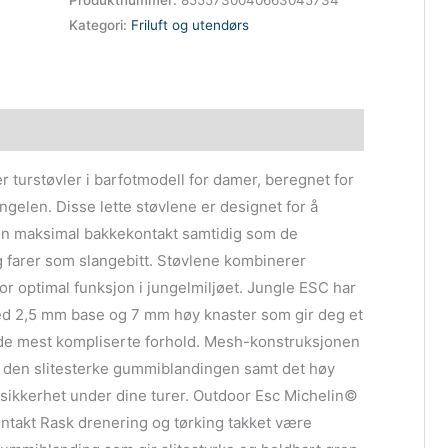
Produktnummer:
8555730040663045734
Kategori:
Friluft og utendørs
 turstøvler i barfotmodell for damer, beregnet for
ngelen. Disse lette støvlene er designet for å
ten maksimal bakkekontakt samtidig som de
 farer som slangebitt. Støvlene kombinerer
r optimal funksjon i jungelmiljøet. Jungle ESC har
ed 2,5 mm base og 7 mm høy knaster som gir deg et
 i de mest kompliserte forhold. Mesh-konstruksjonen
ns den slitesterke gummiblandingen samt det høy
g sikkerhet under dine turer. Outdoor Esc Michelin©
ontakt Rask drenering og tørking takket være