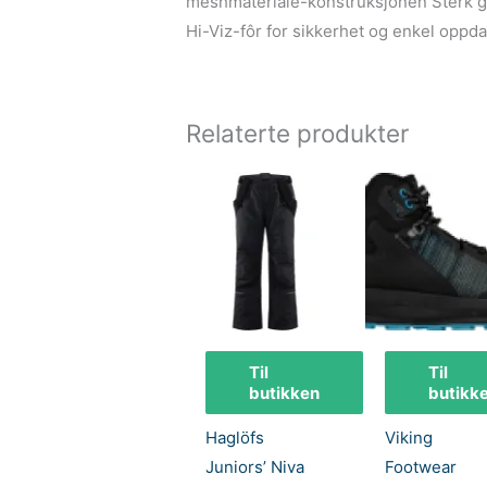
meshmateriale-konstruksjonen Sterk gu
Hi-Viz-fôr for sikkerhet og enkel oppd
Relaterte produkter
Til
Til
butikken
butikk
Haglöfs
Viking
Juniors’ Niva
Footwear