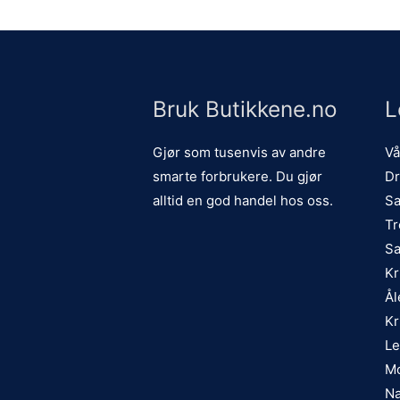
Bruk Butikkene.no
L
Gjør som tusenvis av andre
Vå
smarte forbrukere. Du gjør
Dr
alltid en god handel hos oss.
Sa
Tr
Sa
Kr
Ål
Kr
Le
Mo
Na