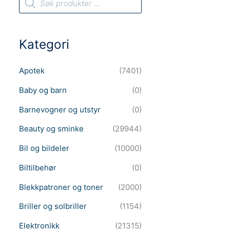
r
o
d
u
c
Kategori
t
s
s
e
Apotek
(7401)
a
r
c
Baby og barn
(0)
h
Barnevogner og utstyr
(0)
Beauty og sminke
(29944)
Bil og bildeler
(10000)
Biltilbehør
(0)
Blekkpatroner og toner
(2000)
Briller og solbriller
(1154)
Elektronikk
(21315)