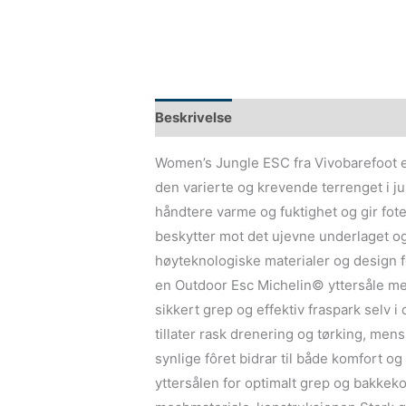
Beskrivelse
Women’s Jungle ESC fra Vivobarefoot er
den varierte og krevende terrenget i ju
håndtere varme og fuktighet og gir fo
beskytter mot det ujevne underlaget og
høyteknologiske materialer og design fo
en Outdoor Esc Michelin© yttersåle m
sikkert grep og effektiv fraspark selv
tillater rask drenering og tørking, me
synlige fôret bidrar til både komfort o
yttersålen for optimalt grep og bakkek