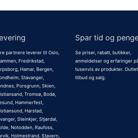
evering
Spar tid og penge
re partnere leverer til Oslo,
Se priser, rabatt, butikker,
ammen, Fredrikstad,
anmeldelser og erfaringer p
rpsborg, Hamar, Bergen,
tusenvis av produkter. Outlet
ondheim, Stavanger,
tilbud og salg.
ndnes, Porsgrunn, Skien,
istiansand, Tromsø, Bodø,
esund, Hammerfest,
istiansund, Harstad,
vanger, Steinkjer, Stjørdal,
lde, Notodden, Raufoss,
rvik, Holmestrand, Stavern,