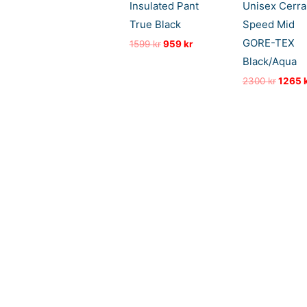
Insulated Pant
Unisex Cerra
True Black
Speed Mid
GORE-TEX
Opprinnelig
Nåværende
1599
kr
959
kr
pris
pris
Black/Aqua
var:
er:
1599 kr.
959 kr.
Oppri
2300
kr
1265
pris
var:
2300 k