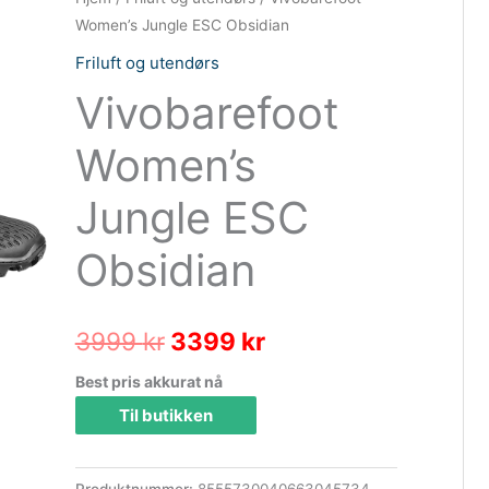
Women’s Jungle ESC Obsidian
Friluft og utendørs
Vivobarefoot
Women’s
Jungle ESC
Obsidian
Opprinnelig
Nåværende
3999
kr
3399
kr
pris
pris
Best pris akkurat nå
Til butikken
var:
er:
3999 kr.
3399 kr.