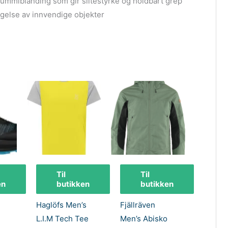
mmiblanding som gir slitestyrke og holdbart grep
agelse av innvendige objekter
Til
Til
en
butikken
butikken
Haglöfs Men’s
Fjällräven
L.I.M Tech Tee
Men’s Abisko