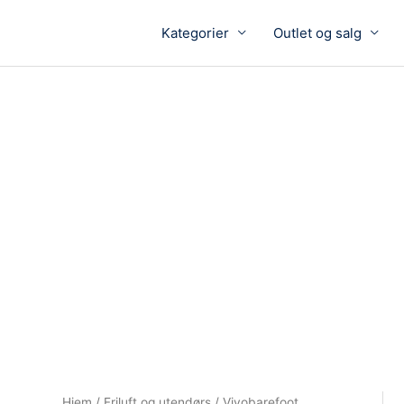
Kategorier
Outlet og salg
Hjem
/
Friluft og utendørs
/ Vivobarefoot