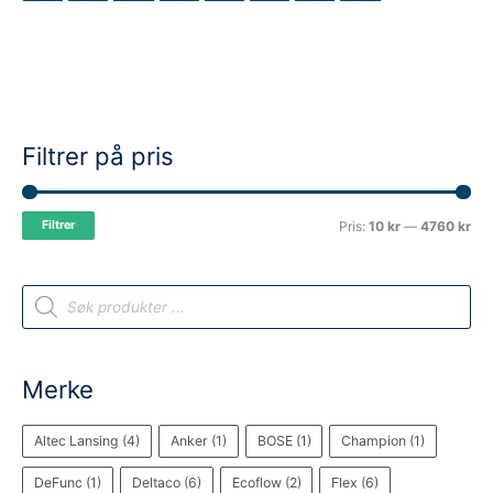
Filtrer på pris
M
M
Filtrer
Pris:
10 kr
—
4760 kr
i
a
n
k
P
r
.
s
o
d
u
p
p
c
t
r
r
Merke
s
s
i
i
e
a
Altec Lansing
(4)
Anker
(1)
BOSE
(1)
Champion
(1)
s
s
r
c
h
DeFunc
(1)
Deltaco
(6)
Ecoflow
(2)
Flex
(6)