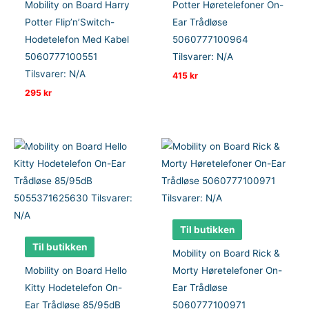
Mobility on Board Harry
Potter Høretelefoner On-
Potter Flip’n’Switch-
Ear Trådløse
Hodetelefon Med Kabel
5060777100964
5060777100551
Tilsvarer: N/A
Tilsvarer: N/A
415
kr
295
kr
Til butikken
Til butikken
Mobility on Board Rick &
Mobility on Board Hello
Morty Høretelefoner On-
Kitty Hodetelefon On-
Ear Trådløse
Ear Trådløse 85/95dB
5060777100971