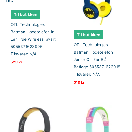
Til butikken
OTL Technologies
Batman Hodetelefon In-
Til butikken
Ear True Wireless, svart
OTL Technologies
5055371623995
Batman Hodetelefon
Tilsvarer: N/A
Junior On-Ear Blå
529
kr
Batlogo 5055371623018
Tilsvarer: N/A
319
kr