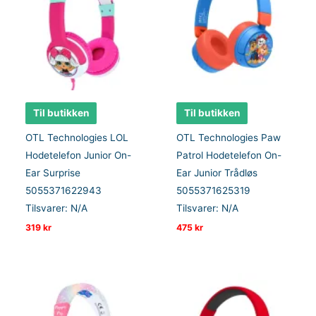
Til butikken
Til butikken
OTL Technologies LOL
OTL Technologies Paw
Hodetelefon Junior On-
Patrol Hodetelefon On-
Ear Surprise
Ear Junior Trådløs
5055371622943
5055371625319
Tilsvarer: N/A
Tilsvarer: N/A
319
kr
475
kr