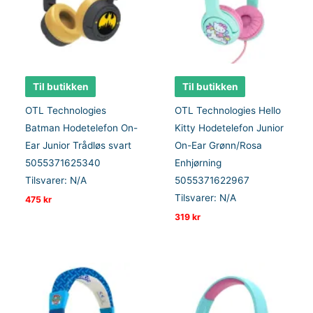
Til butikken
Til butikken
OTL Technologies
OTL Technologies Hello
Batman Hodetelefon On-
Kitty Hodetelefon Junior
Ear Junior Trådløs svart
On-Ear Grønn/Rosa
5055371625340
Enhjørning
Tilsvarer: N/A
5055371622967
Tilsvarer: N/A
475
kr
319
kr