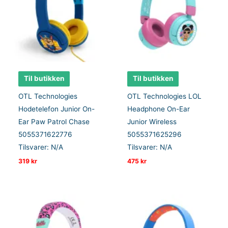
Til butikken
Til butikken
OTL Technologies
OTL Technologies LOL
Hodetelefon Junior On-
Headphone On-Ear
Ear Paw Patrol Chase
Junior Wireless
5055371622776
5055371625296
Tilsvarer: N/A
Tilsvarer: N/A
319
kr
475
kr