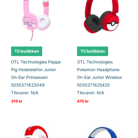
Til butikken
Til butikken
OTL Technologies Peppa
OTL Technologies
Pig Hodetelefon Junior
Pokemon Headphone
On-Ear Prinsessen
On-Ear Junior Wireless
5055371623049
5055371625425
Tilsvarer: N/A
Tilsvarer: N/A
319
kr
475
kr