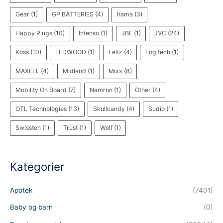
Gear
(1)
GP BATTERIES
(4)
hama
(3)
Happy Plugs
(10)
Intenso
(1)
JBL
(1)
JVC
(24)
Koss
(10)
LEDWOOD
(1)
Leitz
(4)
Logitech
(1)
MAXELL
(4)
Midland
(1)
Mixx
(8)
Mobility On Board
(7)
Namron
(1)
Other
(4)
OTL Technologies
(13)
Skullcandy
(4)
Sudio
(1)
Swissten
(1)
Trust
(1)
Wolf
(1)
Kategorier
Apotek
(7401)
Baby og barn
(0)