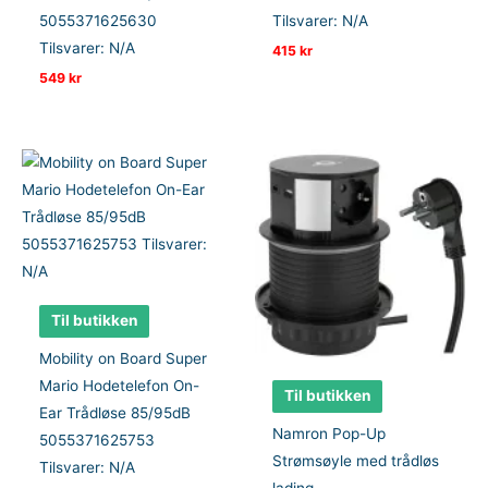
5055371625630
Tilsvarer: N/A
Tilsvarer: N/A
415
kr
549
kr
Til butikken
Mobility on Board Super
Mario Hodetelefon On-
Til butikken
Ear Trådløse 85/95dB
Namron Pop-Up
5055371625753
Strømsøyle med trådløs
Tilsvarer: N/A