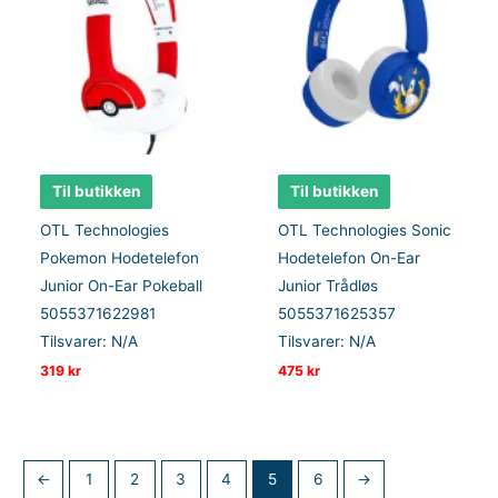
Til butikken
Til butikken
OTL Technologies
OTL Technologies Sonic
Pokemon Hodetelefon
Hodetelefon On-Ear
Junior On-Ear Pokeball
Junior Trådløs
5055371622981
5055371625357
Tilsvarer: N/A
Tilsvarer: N/A
319
kr
475
kr
←
1
2
3
4
5
6
→