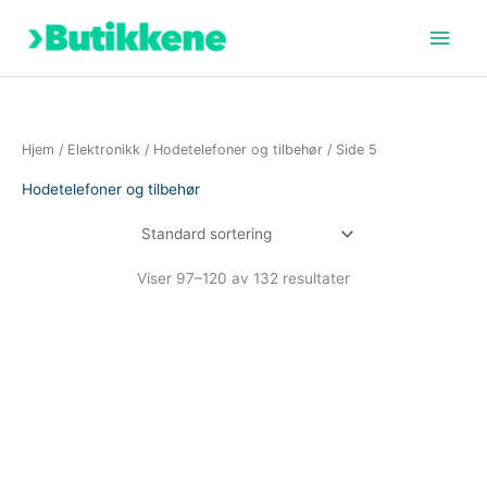
Hopp
Hov
rett
til
innholdet
Hjem
/
Elektronikk
/
Hodetelefoner og tilbehør
/ Side 5
Hodetelefoner og tilbehør
Viser 97–120 av 132 resultater