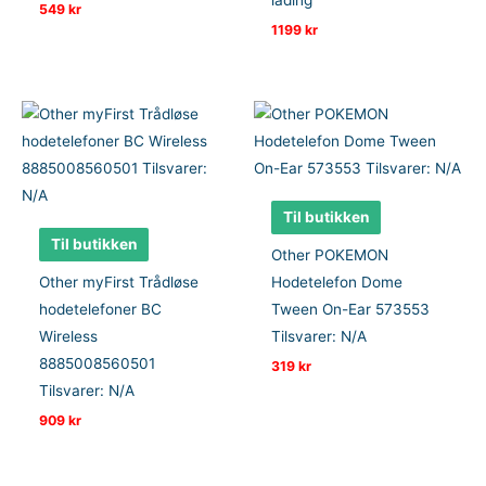
lading
549
kr
1199
kr
Til butikken
Til butikken
Other POKEMON
Other myFirst Trådløse
Hodetelefon Dome
hodetelefoner BC
Tween On-Ear 573553
Wireless
Tilsvarer: N/A
8885008560501
319
kr
Tilsvarer: N/A
909
kr