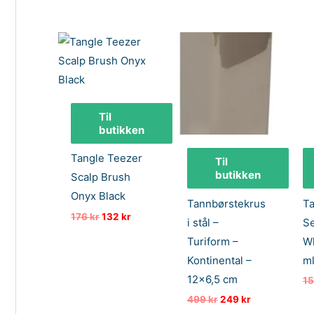
Til
butikken
Tangle Teezer
Til
butikken
Scalp Brush
Onyx Black
Tannbørstekrus
T
Opprinnelig
Nåværende
176
kr
132
kr
i stål –
Se
pris
pris
var:
er:
Turiform –
Wh
176 kr.
132 kr.
Kontinental –
m
12×6,5 cm
1
Opprinnelig
Nåværende
499
kr
249
kr
pris
pris