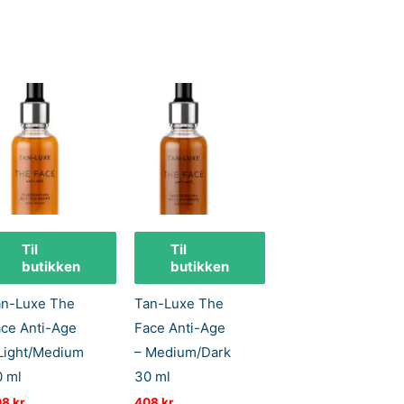
Til
Til
butikken
butikken
an-Luxe The
Tan-Luxe The
ce Anti-Age
Face Anti-Age
Light/Medium
– Medium/Dark
 ml
30 ml
08
kr
408
kr