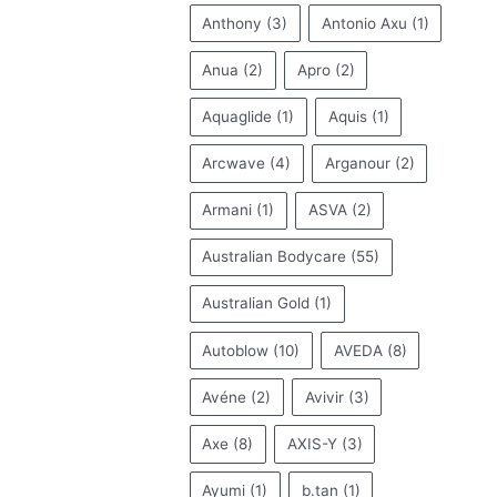
Anthony
(3)
Antonio Axu
(1)
Anua
(2)
Apro
(2)
Aquaglide
(1)
Aquis
(1)
Arcwave
(4)
Arganour
(2)
Armani
(1)
ASVA
(2)
Australian Bodycare
(55)
Australian Gold
(1)
Autoblow
(10)
AVEDA
(8)
Avéne
(2)
Avivir
(3)
Axe
(8)
AXIS-Y
(3)
Ayumi
(1)
b.tan
(1)