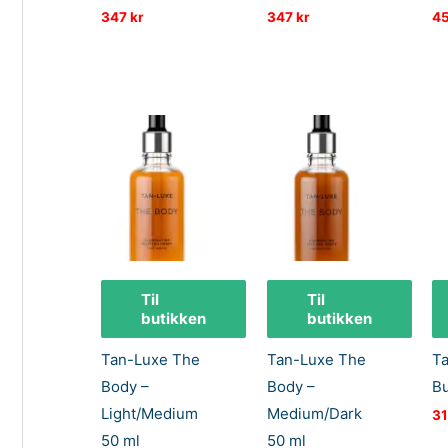
347
kr
347
kr
4
Til
Til
butikken
butikken
Tan-Luxe The
Tan-Luxe The
T
Body –
Body –
Bu
Light/Medium
Medium/Dark
3
50 ml
50 ml