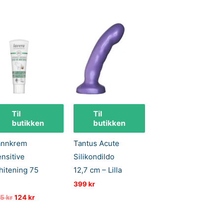
Til
Til
butikken
butikken
annkrem
Tantus Acute
nsitive
Silikondildo
itening 75
12,7 cm – Lilla
l
399
kr
Opprinnelig
Nåværende
55
kr
124
kr
pris
pris
var:
er: