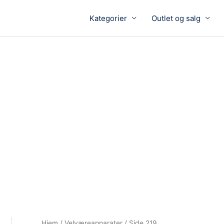
Kategorier
Outlet og salg
Hjem
/
Velværeapparater
/ Side 219