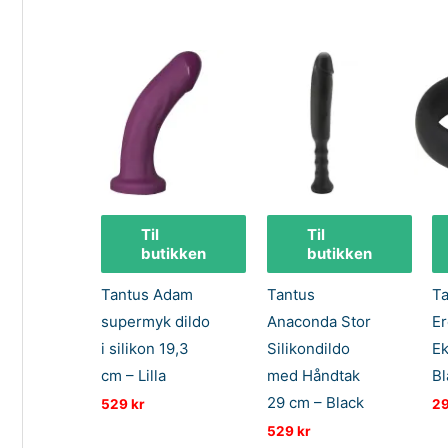
var:
er:
499 kr.
249 kr.
Til
Til
butikken
butikken
Tantus Adam
Tantus
Ta
supermyk dildo
Anaconda Stor
Er
i silikon 19,3
Silikondildo
Ek
cm – Lilla
med Håndtak
Bl
29 cm – Black
529
kr
2
529
kr