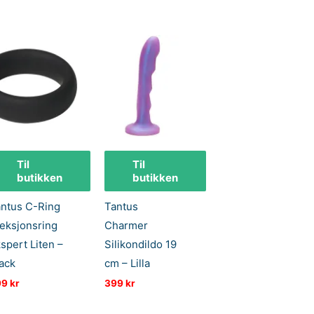
155 kr.
124 kr.
Til
Til
butikken
butikken
ntus C-Ring
Tantus
eksjonsring
Charmer
spert Liten –
Silikondildo 19
ack
cm – Lilla
99
kr
399
kr