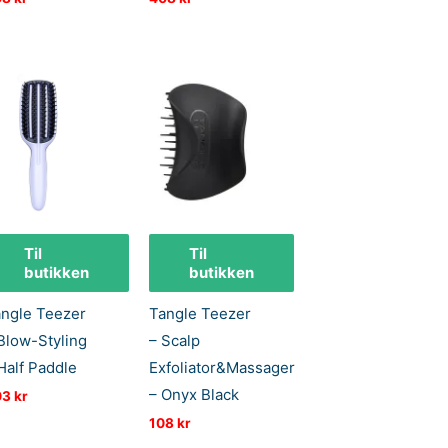
Til
Til
butikken
butikken
ngle Teezer
Tangle Teezer
Blow-Styling
– Scalp
Half Paddle
Exfoliator&Massager
– Onyx Black
03
kr
108
kr