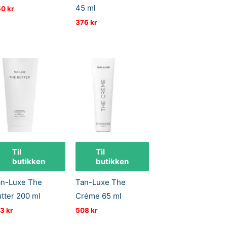
45 ml
50
kr
376
kr
Til
Til
butikken
butikken
an-Luxe The
Tan-Luxe The
tter 200 ml
Créme 65 ml
13
kr
508
kr