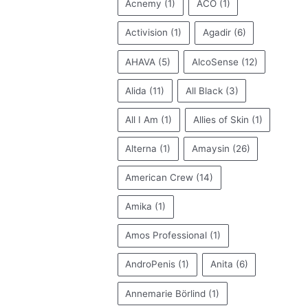
Acnemy
(1)
ACO
(1)
Activision
(1)
Agadir
(6)
AHAVA
(5)
AlcoSense
(12)
Alida
(11)
All Black
(3)
All I Am
(1)
Allies of Skin
(1)
Alterna
(1)
Amaysin
(26)
American Crew
(14)
Amika
(1)
Amos Professional
(1)
AndroPenis
(1)
Anita
(6)
Annemarie Börlind
(1)