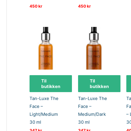
450
kr
450
kr
Til
Til
butikken
butikken
Tan-Luxe The
Tan-Luxe The
T
Face –
Face –
Fa
Light/Medium
Medium/Dark
– 
30 ml
30 ml
30
347
kr
347
kr
4