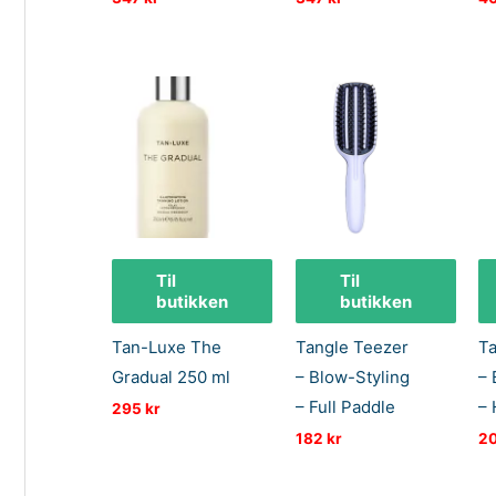
Til
Til
butikken
butikken
Tan-Luxe The
Tangle Teezer
Ta
Gradual 250 ml
– Blow-Styling
– 
– Full Paddle
– 
295
kr
182
kr
2