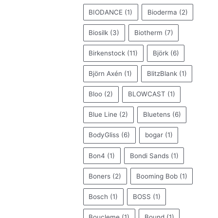
BIODANCE
(1)
Bioderma
(2)
Biosilk
(3)
Biotherm
(7)
Birkenstock
(11)
Björk
(6)
Björn Axén
(1)
BlitzBlank
(1)
Bloo
(2)
BLOWCAST
(1)
Blue Line
(2)
Bluetens
(6)
BodyGliss
(6)
bogar
(1)
Bon4
(1)
Bondi Sands
(1)
Boners
(2)
Booming Bob
(1)
Bosch
(1)
BOSS
(1)
Boucleme
(1)
Bound
(1)