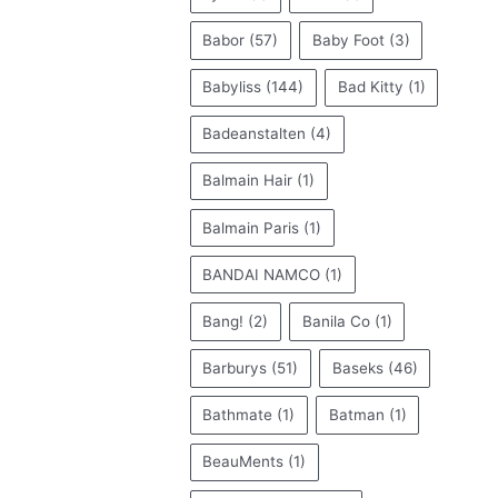
Babor
(57)
Baby Foot
(3)
Babyliss
(144)
Bad Kitty
(1)
Badeanstalten
(4)
Balmain Hair
(1)
Balmain Paris
(1)
BANDAI NAMCO
(1)
Bang!
(2)
Banila Co
(1)
Barburys
(51)
Baseks
(46)
Bathmate
(1)
Batman
(1)
BeauMents
(1)