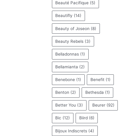
Beauté Pacifique
(5)
Beautifly
(14)
Beauty of Joseon
(8)
Beauty Rebels
(3)
Belladonnas
(1)
Bellamianta
(2)
Benebone
(1)
Benefit
(1)
Benton
(2)
Bethesda
(1)
Better You
(3)
Beurer
(92)
Bic
(12)
Biird
(6)
Bijoux Indiscrets
(4)