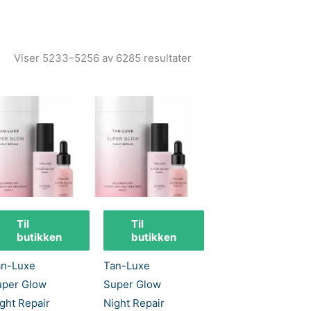
Viser 5233–5256 av 6285 resultater
Til
Til
butikken
butikken
an-Luxe
Tan-Luxe
uper Glow
Super Glow
ght Repair
Night Repair