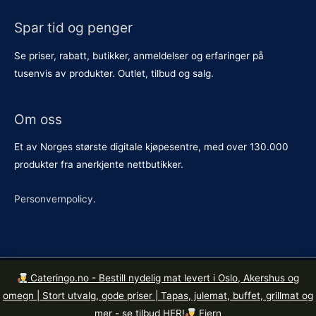
Spar tid og penger
Se priser, rabatt, butikker, anmeldelser og erfaringer på
tusenvis av produkter. Outlet, tilbud og salg.
Om oss
Et av Norges største digitale kjøpesentre, med over 130.000
produkter fra anerkjente nettbutikker.
Personvernpolicy
.
Cateringo.no - Bestill nydelig mat levert i Oslo, Akershus og
Kopirett © 2026
Butikkene.no
. Org. nr. 921 615 426 MVA.
omegn | Stort utvalg, gode priser | Tapas, julemat, buffet, grillmat og
Mandalls gate 14, 0190 Oslo.
mer - se tilbud HER!
Fjern