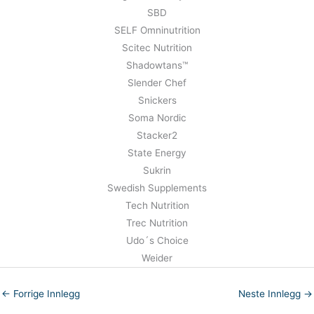
SBD
SELF Omninutrition
Scitec Nutrition
Shadowtans™
Slender Chef
Snickers
Soma Nordic
Stacker2
State Energy
Sukrin
Swedish Supplements
Tech Nutrition
Trec Nutrition
Udo´s Choice
Weider
←
Forrige Innlegg
Neste Innlegg
→