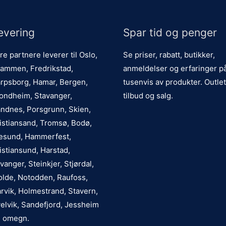
evering
Spar tid og penger
re partnere leverer til Oslo,
Se priser, rabatt, butikker,
ammen, Fredrikstad,
anmeldelser og erfaringer p
rpsborg, Hamar, Bergen,
tusenvis av produkter. Outlet
ondheim, Stavanger,
tilbud og salg.
ndnes, Porsgrunn, Skien,
istiansand, Tromsø, Bodø,
esund, Hammerfest,
istiansund, Harstad,
vanger, Steinkjer, Stjørdal,
lde, Notodden, Raufoss,
rvik, Holmestrand, Stavern,
elvik, Sandefjord, Jessheim
 omegn.