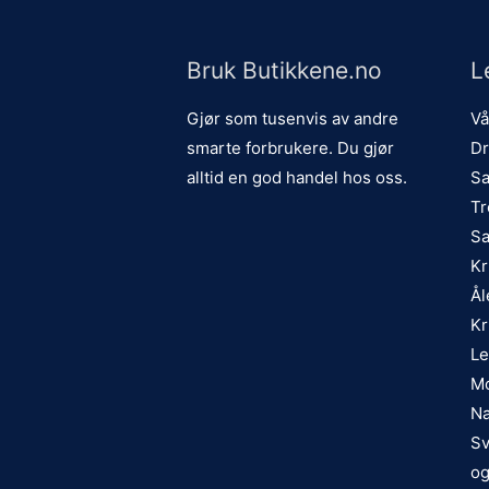
Bruk Butikkene.no
L
Gjør som tusenvis av andre
Vå
smarte forbrukere. Du gjør
Dr
alltid en god handel hos oss.
Sa
Tr
Sa
Kr
Ål
Kr
Le
Mo
Na
Sv
og