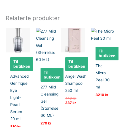
Relaterte produkter
Til
butikken
Til
Til
The
butikken
butikken
Til
Micro
Advanced
Angel.Wash
butikken
Peel 30
Génifique
Shampoo
277 Mild
ml
Eye
250 ml
Cleansing
3210
kr
Light-
Opprinnelig
449
kr
Gel
Nåværende
pris
337
kr
Pearl
pris
var:
(Størrelse:
er:
449 kr.
Serum
60 ML)
337 kr.
20 ml
270
kr
810
kr