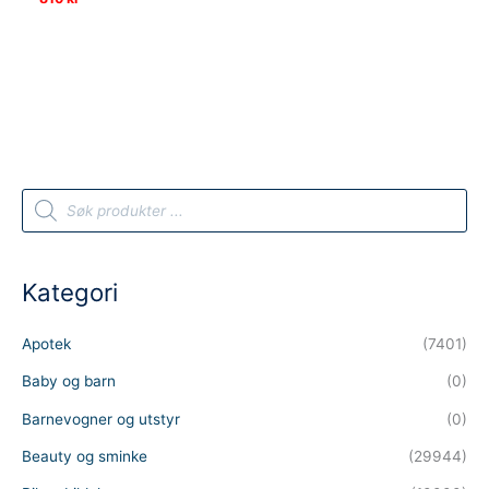
P
r
o
d
u
c
t
Kategori
s
s
e
a
Apotek
(7401)
r
c
h
Baby og barn
(0)
Barnevogner og utstyr
(0)
Beauty og sminke
(29944)