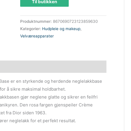
Til butikken
Produktnummer:
8670690723123859630
Kategorier:
Hudpleie og makeup
,
Velværeapparater
 Base er en styrkende og herdende neglelakkbase
or å sikre maksimal holdbarhet.
kkbasen gjør neglene glatte og sikrer en feilfri
manikyren. Den rosa fargen gjenspeiler Crème
et fra Dior siden 1963.
ører neglelakk for et perfekt resultat.