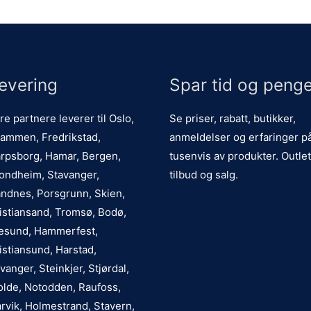
evering
Spar tid og penge
re partnere leverer til Oslo,
Se priser, rabatt, butikker,
ammen, Fredrikstad,
anmeldelser og erfaringer p
rpsborg, Hamar, Bergen,
tusenvis av produkter. Outlet
ondheim, Stavanger,
tilbud og salg.
ndnes, Porsgrunn, Skien,
istiansand, Tromsø, Bodø,
esund, Hammerfest,
istiansund, Harstad,
vanger, Steinkjer, Stjørdal,
lde, Notodden, Raufoss,
rvik, Holmestrand, Stavern,