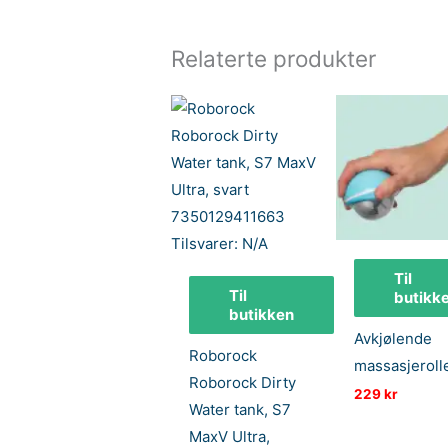
Relaterte produkter
Til
Til
butikk
butikken
Avkjølende
Roborock
massasjeroll
Roborock Dirty
229
kr
Water tank, S7
MaxV Ultra,