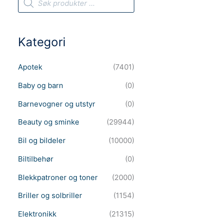
r
o
d
u
c
Kategori
t
s
s
e
Apotek
(7401)
a
r
c
Baby og barn
(0)
h
Barnevogner og utstyr
(0)
Beauty og sminke
(29944)
Bil og bildeler
(10000)
Biltilbehør
(0)
Blekkpatroner og toner
(2000)
Briller og solbriller
(1154)
Elektronikk
(21315)