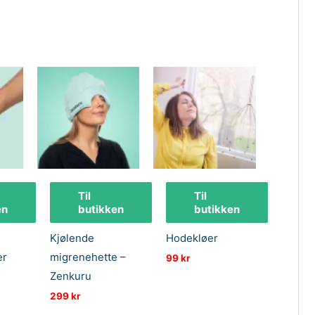
Til
Til
en
butikken
butikken
Kjølende
Hodekløer
er
migrenehette –
99
kr
Zenkuru
299
kr