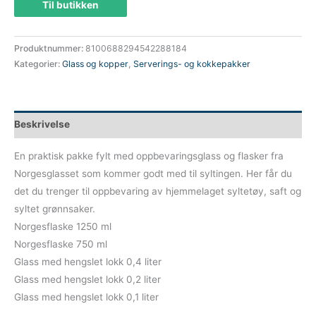
Til butikken
var:
er:
455 kr.
341 kr.
Produktnummer:
8100688294542288184
Kategorier:
Glass og kopper
,
Serverings- og kokkepakker
Beskrivelse
En praktisk pakke fylt med oppbevaringsglass og flasker fra
Norgesglasset som kommer godt med til syltingen. Her får du
det du trenger til oppbevaring av hjemmelaget syltetøy, saft og
syltet grønnsaker.
Norgesflaske 1250 ml
Norgesflaske 750 ml
Glass med hengslet lokk 0,4 liter
Glass med hengslet lokk 0,2 liter
Glass med hengslet lokk 0,1 liter