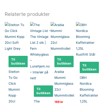
Relaterte produkter
Til
Til
butikken
butikken
Til
butikken
Stelton
Arabia
To Go
Mummi
OBH
Click
Mummiglass
Nordica
Til
Mummi
22cl
Blooming
butikken
Kopp
Mummitrollet
Kaffetrakter
20cl
The
1,25L
169
kr