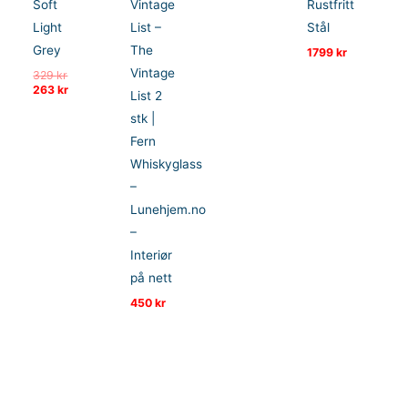
Soft
Vintage
Rustfritt
Light
List –
Stål
Grey
The
1799
kr
Vintage
Opprinnelig
329
kr
pris
Nåværende
263
kr
List 2
var:
pris
329 kr.
er:
stk |
263 kr.
Fern
Whiskyglass
–
Lunehjem.no
–
Interiør
på nett
450
kr