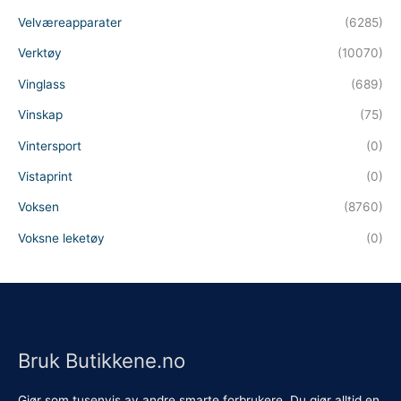
Velværeapparater
(6285)
Verktøy
(10070)
Vinglass
(689)
Vinskap
(75)
Vintersport
(0)
Vistaprint
(0)
Voksen
(8760)
Voksne leketøy
(0)
Bruk Butikkene.no
Gjør som tusenvis av andre smarte forbrukere. Du gjør alltid en