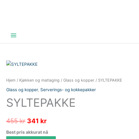
Hovedmeny
Hjem
/
Kjøkken og matlaging
/
Glass og kopper
/ SYLTEPAKKE
Glass og kopper
,
Serverings- og kokkepakker
SYLTEPAKKE
Opprinnelig
Nåværende
455
kr
341
kr
pris
pris
Best pris akkurat nå