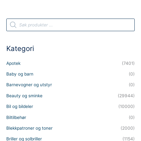
P
r
o
d
u
c
t
Kategori
s
s
e
a
Apotek
(7401)
r
c
h
Baby og barn
(0)
Barnevogner og utstyr
(0)
Beauty og sminke
(29944)
Bil og bildeler
(10000)
Biltilbehør
(0)
Blekkpatroner og toner
(2000)
Briller og solbriller
(1154)