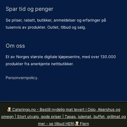
Spar tid og penger
Se priser, rabatt, butikker, anmeldelser og erfaringer på
tusenvis av produkter. Outlet, tilbud og salg.
Om oss
Et av Norges største digitale kjøpesentre, med over 130.000
produkter fra anerkjente nettbutikker.
Personvernpolicy
.
Cateringo.no - Bestill nydelig mat levert i Oslo, Akershus og
Kopirett © 2026
Butikkene.no
. Org. nr. 921 615 426 MVA.
omegn | Stort utvalg, gode priser | Tapas, julemat, buffet, grillmat og
Mandalls gate 14, 0190 Oslo.
mer - se tilbud HER!
Fjern