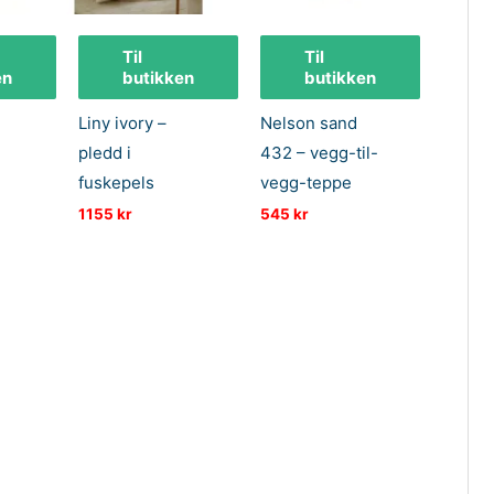
Til
Til
en
butikken
butikken
Liny ivory –
Nelson sand
pledd i
432 – vegg-til-
fuskepels
vegg-teppe
1155
kr
545
kr