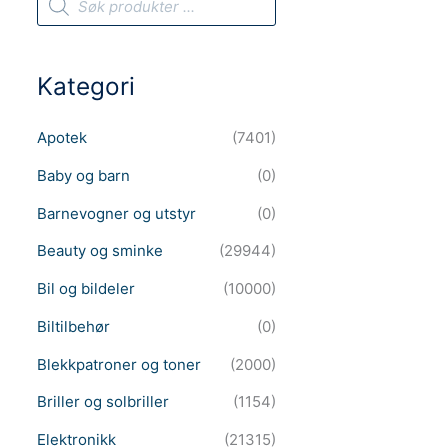
r
o
d
u
c
Kategori
t
s
s
e
Apotek
(7401)
a
r
c
Baby og barn
(0)
h
Barnevogner og utstyr
(0)
Beauty og sminke
(29944)
Bil og bildeler
(10000)
Biltilbehør
(0)
Blekkpatroner og toner
(2000)
Briller og solbriller
(1154)
Elektronikk
(21315)