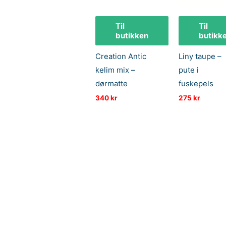
Til
Til
butikken
butikk
Creation Antic
Liny taupe –
kelim mix –
pute i
dørmatte
fuskepels
340
kr
275
kr