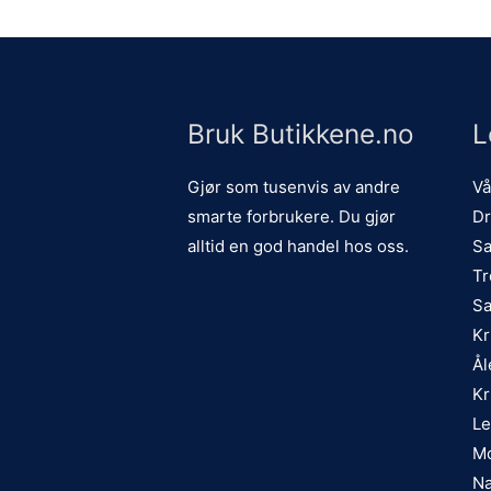
Bruk Butikkene.no
L
Gjør som tusenvis av andre
Vå
smarte forbrukere. Du gjør
Dr
alltid en god handel hos oss.
Sa
Tr
Sa
Kr
Ål
Kr
Le
Mo
Na