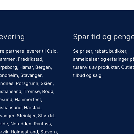
evering
Spar tid og penge
re partnere leverer til Oslo,
Se priser, rabatt, butikker,
ammen, Fredrikstad,
anmeldelser og erfaringer p
rpsborg, Hamar, Bergen,
tusenvis av produkter. Outlet
ondheim, Stavanger,
tilbud og salg.
ndnes, Porsgrunn, Skien,
istiansand, Tromsø, Bodø,
esund, Hammerfest,
istiansund, Harstad,
vanger, Steinkjer, Stjørdal,
lde, Notodden, Raufoss,
rvik, Holmestrand, Stavern,