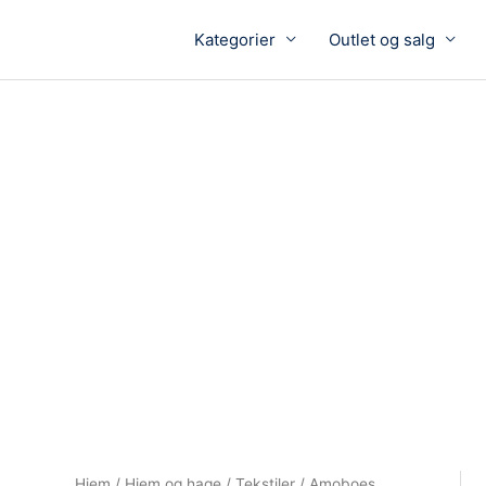
Kategorier
Outlet og salg
Hjem
/
Hjem og hage
/
Tekstiler
/ Amoboes