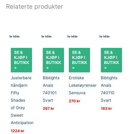
Relaterte produkter
SE &
SE &
SE &
SE &
KJØP I
KJØP I
KJØP I
KJØP I
BUTIKK
BUTIKK
BUTIKK
BUTIKK
>
>
>
>
Justerbare
Bibtights
Erotiske
Bibtights
håndjern
Anaïs
Leketøyrenser
Anaïs
Fifty
740101
Sensuva
740110
Shades
Svart
Svart
270
kr
of Grey
267
kr
183
kr
Sweet
Anticipation
1224
kr