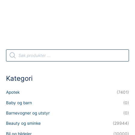
P
r
o
d
u
c
t
Kategori
s
s
e
a
Apotek
(7401)
r
c
h
Baby og barn
(0)
Barnevogner og utstyr
(0)
Beauty og sminke
(29944)
Bil og bildeler
(10000)