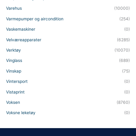
Varehus
(10000)
Varmepumper og aircondition
(254)
Vaskemaskiner
(0)
Velværeapparater
(6285)
Verktøy
(10070)
Vinglass
(689)
Vinskap
(75)
Vintersport
(0)
Vistaprint
(0)
Voksen
(8760)
Voksne leketøy
(0)