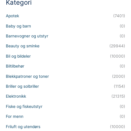
Kategori
s
s
e
a
Apotek
(7401)
r
c
h
Baby og barn
(0)
Barnevogner og utstyr
(0)
Beauty og sminke
(29944)
Bil og bildeler
(10000)
Biltilbehør
(0)
Blekkpatroner og toner
(2000)
Briller og solbriller
(1154)
Elektronikk
(21315)
Fiske og fiskeutstyr
(0)
For menn
(0)
Friluft og utendørs
(10000)