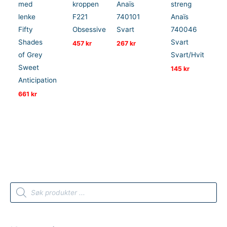
med
kroppen
Anaïs
streng
lenke
F221
740101
Anaïs
Fifty
Obsessive
Svart
740046
Shades
Svart
457
kr
267
kr
of Grey
Svart/Hvit
Sweet
145
kr
Anticipation
661
kr
P
r
o
d
u
c
t