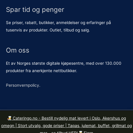
Spar tid og penger
Se priser, rabatt, butikker, anmeldelser og erfaringer på
tusenvis av produkter. Outlet, tilbud og salg.
Om oss
Et av Norges største digitale kjøpesentre, med over 130.000
produkter fra anerkjente nettbutikker.
Personvernpolicy
.
Cateringo.no - Bestill nydelig mat levert i Oslo, Akershus og
Kopirett © 2026
Butikkene.no
. Org. nr. 921 615 426 MVA.
omegn | Stort utvalg, gode priser | Tapas, julemat, buffet, grillmat og
Mandalls gate 14, 0190 Oslo.