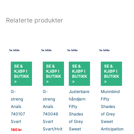
Relaterte produkter
SE &
SE &
SE &
SE &
KJØP I
KJØP I
KJØP I
KJØP I
BUTIKK
BUTIKK
BUTIKK
BUTIKK
>
>
>
>
G-
G-
Justerbare
Munnbind
streng
streng
håndjern
Fifty
Anaïs
Anaïs
Fifty
Shades
740107
740046
Shades
of Grey
Svart
Svart
of Grey
Sweet
Svart/Hvit
Sweet
Anticipation
160
kr