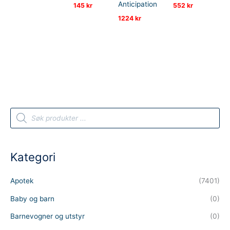
Anticipation
145
kr
552
kr
1224
kr
P
r
o
d
u
c
t
Kategori
s
s
e
a
Apotek
(7401)
r
c
h
Baby og barn
(0)
Barnevogner og utstyr
(0)