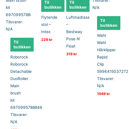
Til
Til
butikken
butikken
Flytende
Luftmadrass
Til
stol –
–
butikken
Intex
Bestway
Wahl
Pose N’
229
kr
Til
Wahl
Float
butikken
Hårklipper
319
kr
Roborock
Rapid
Roborock
Clip
Detachable
5996415037272
DuoRoller
Tilsvarer:
Main
N/A
brush
1049
kr
kit
6970995788846
Tilsvarer:
N/A