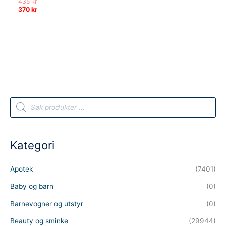
Opprinnelig
435
kr
pris
Nåværende
370
kr
var:
pris
435 kr.
er:
370 kr.
P
r
o
d
u
c
t
Kategori
s
s
e
a
Apotek
(7401)
r
c
h
Baby og barn
(0)
Barnevogner og utstyr
(0)
Beauty og sminke
(29944)