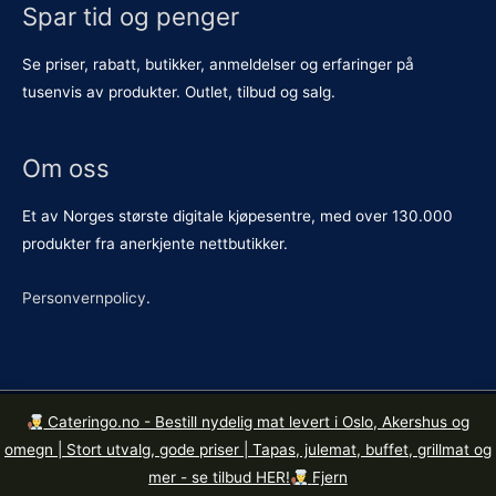
Spar tid og penger
Se priser, rabatt, butikker, anmeldelser og erfaringer på
tusenvis av produkter. Outlet, tilbud og salg.
Om oss
Et av Norges største digitale kjøpesentre, med over 130.000
produkter fra anerkjente nettbutikker.
Personvernpolicy
.
Cateringo.no - Bestill nydelig mat levert i Oslo, Akershus og
Kopirett © 2026
Butikkene.no
. Org. nr. 921 615 426 MVA.
omegn | Stort utvalg, gode priser | Tapas, julemat, buffet, grillmat og
Mandalls gate 14, 0190 Oslo.
mer - se tilbud HER!
Fjern