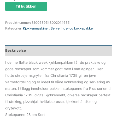
Til butikken
Produktnummer:
8100689548002014635
Kategorier:
Kjøkkenmaskiner
,
Serverings- og kokkepakker
Beskrivelse
I denne flotte black week kjøkkenpakken får du praktiske og
gode redskaper som kommer godt med i matlagingen. Den
flotte støpejernsgryten fra Christiania 1739 gir en jevn
varmefordeling og er ideell til både kokkelering og servering av
maten. I tillegg inneholder pakken stekepanne fra Plus serien til
Christiania 1739, digital kjøkkenvekt, diverse redskaper perfekt
til steking, pizzahjul, hvitløkspresse, kjøkkenhåndkle og
grytevott.
Stekepanne 28 cm Sort