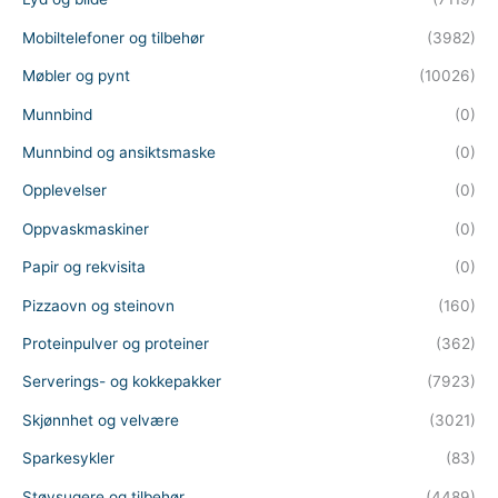
Mobiltelefoner og tilbehør
(3982)
Møbler og pynt
(10026)
Munnbind
(0)
Munnbind og ansiktsmaske
(0)
Opplevelser
(0)
Oppvaskmaskiner
(0)
Papir og rekvisita
(0)
Pizzaovn og steinovn
(160)
Proteinpulver og proteiner
(362)
Serverings- og kokkepakker
(7923)
Skjønnhet og velvære
(3021)
Sparkesykler
(83)
Støvsugere og tilbehør
(4489)