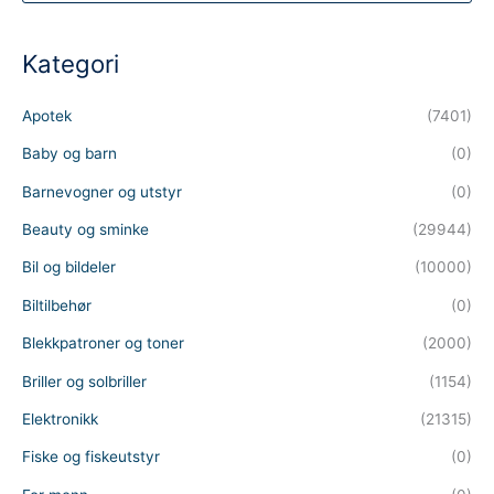
d
u
c
t
Kategori
s
s
e
a
Apotek
(7401)
r
c
h
Baby og barn
(0)
Barnevogner og utstyr
(0)
Beauty og sminke
(29944)
Bil og bildeler
(10000)
Biltilbehør
(0)
Blekkpatroner og toner
(2000)
Briller og solbriller
(1154)
Elektronikk
(21315)
Fiske og fiskeutstyr
(0)