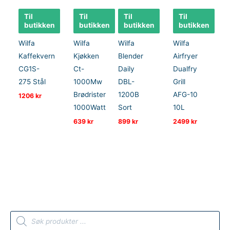
Til
Til
Til
Til
butikken
butikken
butikken
butikken
Wilfa
Wilfa
Wilfa
Wilfa
Kaffekvern
Kjøkken
Blender
Airfryer
CG1S-
Ct-
Daily
Dualfry
275 Stål
1000Mw
DBL-
Grill
Brødrister
1200B
AFG-10
1206
kr
1000Watt
Sort
10L
639
kr
899
kr
2499
kr
P
r
o