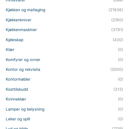
Hvitevarer
(684)
Kjøkken og matlaging
(21936)
Kjøkkenkniver
(2160)
Kjøkkenmaskiner
(3791)
Kjøleskap
(430)
Klær
(0)
Komfyrer og ovner
(0)
Kontor og rekvisita
(2000)
Kontormøbler
(0)
Kosttilskudd
(313)
Kvinneklær
(0)
Lamper og belysning
(0)
Leker og spill
(0)
Lyd og bilde
(7119)