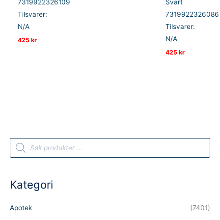
7319922326109
Svart
Tilsvarer:
7319922326086
N/A
Tilsvarer:
N/A
425
kr
425
kr
P
r
o
d
u
c
t
Kategori
s
s
e
a
Apotek
(7401)
r
c