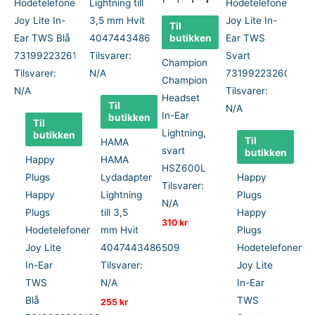
Til
butikken
Champion
Champion
Headset
Til
In-Ear
butikken
Til
Lightning,
butikken
Til
HAMA
svart
butikken
Happy
HAMA
HSZ600L
Plugs
Lydadapter
Happy
Tilsvarer:
Happy
Lightning
Plugs
N/A
Plugs
till 3,5
Happy
310
kr
Hodetelefoner
mm Hvit
Plugs
Joy Lite
4047443486509
Hodetelefoner
In-Ear
Tilsvarer:
Joy Lite
TWS
N/A
In-Ear
Blå
TWS
255
kr