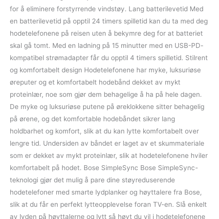
for å eliminere forstyrrende vindstøy. Lang batterilevetid Med
en batterilevetid på opptil 24 timers spilletid kan du ta med deg
hodetelefonene på reisen uten å bekymre deg for at batteriet
skal gå tomt. Med en ladning på 15 minutter med en USB-PD-
kompatibel strømadapter får du opptil 4 timers spilletid. Stilrent
og komfortabelt design Hodetelefonene har myke, luksuriøse
øreputer og et komfortabelt hodebånd dekket av mykt
proteinlær, noe som gjør dem behagelige å ha på hele dagen.
De myke og luksuriøse putene på øreklokkene sitter behagelig
på ørene, og det komfortable hodebåndet sikrer lang
holdbarhet og komfort, slik at du kan lytte komfortabelt over
lengre tid. Undersiden av båndet er laget av et skummateriale
som er dekket av mykt proteinlær, slik at hodetelefonene hviler
komfortabelt på hodet. Bose SimpleSync Bose SimpleSync-
teknologi gjør det mulig å pare dine støyreduserende
hodetelefoner med smarte lydplanker og høyttalere fra Bose,
slik at du får en perfekt lytteopplevelse foran TV-en. Slå enkelt
av lyden på høyttalerne og lytt så høyt du vil i hodetelefonene