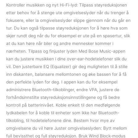
Kontroller musikken og nyt Hi-Fi-lyd: Tilpass støyreduksjonen
etter behov for å stenge ute omgivelseslyder når du trenger å
fokusere, eller la omgivelseslyder slippe gjennom når du går en
tur. Du kan også tilpasse støyreduksjonen for å høre hva som
skjer rundt deg når du for eksempel er ute på en spasertur, slik
at du kan høre når biler og andre mennesker kommer i
nærheten. Tilpass og finjuster lyden Med Bose Music-appen
kan du justere musikken i dine over-ear-hodetelefoner slik du
vil. Den justerbare EQ (Equalizer) gir deg muligheten til å stille
inn diskanten, balansere mellomtonen og øke bassen for å få
den perfekte lyden for deg. I appen kan du for eksempel
administrere Bluetooth-tilkoblinger, endre VPA, justere de
forhåndsinnstilte støyreduksjonsinnstillingene og få bedre
kontroll på batterinivået. Koble enkelt til den medfølgende
lydkabelen for å koble til enheter som ikke har Bluetooth-
tilkobling, til hodetelefonene dine. Bestem hvor mye av
omgivelsene du vil høre Juster omgivelseslyden: Bytt mellom
full bevissthet og full støyreduksjon. Bruk Wind Block-modus