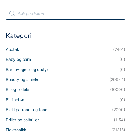
P
r
o
d
u
c
t
Kategori
s
s
e
a
Apotek
(7401)
r
c
h
Baby og barn
(0)
Barnevogner og utstyr
(0)
Beauty og sminke
(29944)
Bil og bildeler
(10000)
Biltilbehør
(0)
Blekkpatroner og toner
(2000)
Briller og solbriller
(1154)
Elektronikk
(21315)