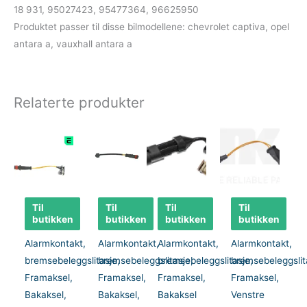
18 931, 95027423, 95477364, 96625950
Produktet passer til disse bilmodellene: chevrolet captiva, opel
antara a, vauxhall antara a
Relaterte produkter
Til
Til
Til
Til
butikken
butikken
butikken
butikken
Alarmkontakt,
Alarmkontakt,
Alarmkontakt,
Alarmkontakt,
bremsebeleggslitasje,
bremsebeleggslitasje,
bremsebeleggslitasje,
bremsebeleggslit
Framaksel,
Framaksel,
Framaksel,
Framaksel,
Bakaksel,
Bakaksel,
Bakaksel
Venstre