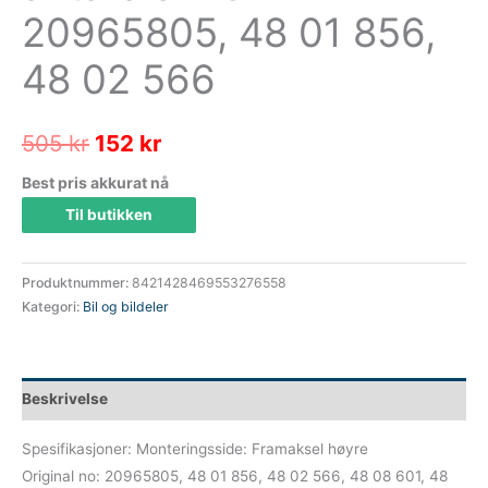
20965805, 48 01 856,
48 02 566
Opprinnelig
Nåværende
505
kr
152
kr
pris
pris
Best pris akkurat nå
Til butikken
var:
er:
505 kr.
152 kr.
Produktnummer:
8421428469553276558
Kategori:
Bil og bildeler
Beskrivelse
Spesifikasjoner: Monteringsside: Framaksel høyre
Original no: 20965805, 48 01 856, 48 02 566, 48 08 601, 48