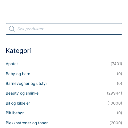
P
r
o
d
u
c
t
Kategori
s
s
e
a
Apotek
(7401)
r
c
h
Baby og barn
(0)
Barnevogner og utstyr
(0)
Beauty og sminke
(29944)
Bil og bildeler
(10000)
Biltilbehør
(0)
Blekkpatroner og toner
(2000)