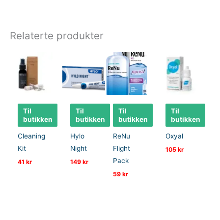
Relaterte produkter
Til
Til
Til
Til
butikken
butikken
butikken
butikken
Cleaning
Hylo
ReNu
Oxyal
Kit
Night
Flight
105
kr
Pack
41
kr
149
kr
59
kr