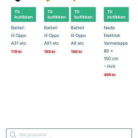
Til
Til
Til
Til
butikken
butikken
butikken
butikken
Batteri
Batteri
Batteri
Nedis
til Oppo
til Oppo
til Oppo
Elektrisk
A31 etc
A91 etc
A9 etc
Varmeteppe
80 x
119
kr
169
kr
169
kr
150 cm
– Hvit
499
kr
P
r
o