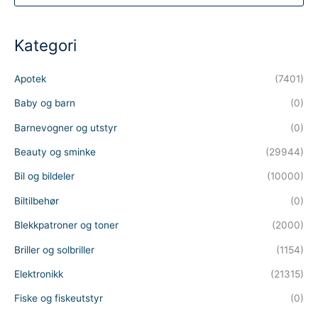
d
u
c
t
Kategori
s
s
e
a
Apotek
(7401)
r
c
h
Baby og barn
(0)
Barnevogner og utstyr
(0)
Beauty og sminke
(29944)
Bil og bildeler
(10000)
Biltilbehør
(0)
Blekkpatroner og toner
(2000)
Briller og solbriller
(1154)
Elektronikk
(21315)
Fiske og fiskeutstyr
(0)