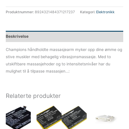
Produktnummer:
8924321484371217237
Kategori:
Elektronikk
Beskrivelse
Champions håndholdte massasjearm myker opp dine ømme og
stive muskler med behagelig vibrasjonsmassasje. Med to
utskiftbare massasjehoder og to intensitetsnivåer har du
mulighet til å tilpasse massasjen…:
Relaterte produkter