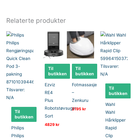
Relaterte produkter
Til
Til
butikken
butikken
Ezviz
Fotmassasje
Til
RE4
–
butikken
Plus
Zenkuru
Wahl
Robotstøvsuger
2195
kr
Til
Wahl
Sort
butikken
Hårklipper
4829
kr
Philips
Rapid
Philips
Clip