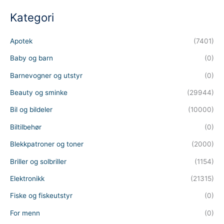
c
t
Kategori
s
s
e
a
Apotek
(7401)
r
c
h
Baby og barn
(0)
Barnevogner og utstyr
(0)
Beauty og sminke
(29944)
Bil og bildeler
(10000)
Biltilbehør
(0)
Blekkpatroner og toner
(2000)
Briller og solbriller
(1154)
Elektronikk
(21315)
Fiske og fiskeutstyr
(0)
For menn
(0)