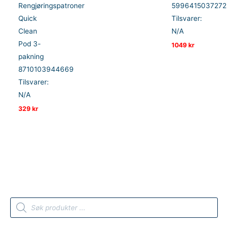
Rengjøringspatroner
5996415037272
Quick
Tilsvarer:
Clean
N/A
Pod 3-
1049
kr
pakning
8710103944669
Tilsvarer:
N/A
329
kr
P
r
o
d
u