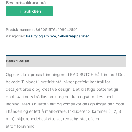
Best pris akkurat nå
Til butikken
Produktnummer:
8690515764106042540
Kategorier:
Beauty og sminke
,
Velværeapparater
Beskrivelse
Opplev ultra-presis trimming med BAD BUTCH hårtrimmer! Det
hevede T-bladet i rustfritt stål sikrer perfekt kontroll for
detaljert arbeid og kreative design. Det kraftige batteriet gir
opptil 4 timers trådløs bruk, og det kan også brukes med
ledning. Med sin lette vekt og kompakte design ligger den godt
i hånden og er lett å manøvrere. Inkluderer 3 kammer (1, 2, 3
mm), skjærehodebeskyttelse, rensebørste, olje og
strømforsyning.