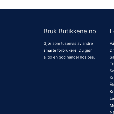
Bruk Butikkene.no
L
Gjør som tusenvis av andre
Vå
smarte forbrukere. Du gjør
Dr
alltid en god handel hos oss.
Sa
Tr
Sa
Kr
Ål
Kr
Le
Mo
Na