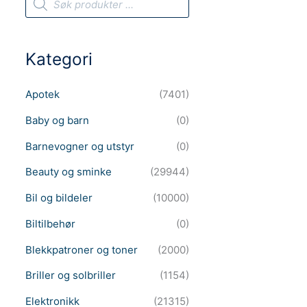
r
o
d
u
c
Kategori
t
s
s
e
Apotek
(7401)
a
r
c
Baby og barn
(0)
h
Barnevogner og utstyr
(0)
Beauty og sminke
(29944)
Bil og bildeler
(10000)
Biltilbehør
(0)
Blekkpatroner og toner
(2000)
Briller og solbriller
(1154)
Elektronikk
(21315)