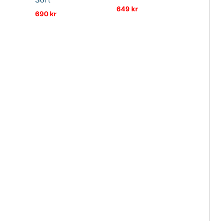
649
kr
690
kr