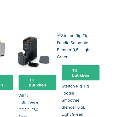
Til
butikken
Til
en
butikken
Stelton Rig Tig
Foodie
Wilfa
Smoothie
kaffekvern
Blender 0,5L
CG2G-260
Light Green
Sort