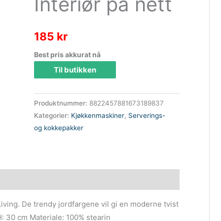
Interiør på nett
185
kr
Best pris akkurat nå
Til butikken
Produktnummer:
8822457881673189837
Kategorier:
Kjøkkenmaskiner
,
Serverings-
og kokkepakker
Living. De trendy jordfargene vil gi en moderne tvist
, H: 30 cm Materiale: 100% stearin