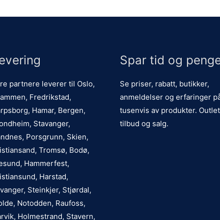
evering
Spar tid og penge
re partnere leverer til Oslo,
Se priser, rabatt, butikker,
ammen, Fredrikstad,
anmeldelser og erfaringer p
rpsborg, Hamar, Bergen,
tusenvis av produkter. Outlet
ondheim, Stavanger,
tilbud og salg.
ndnes, Porsgrunn, Skien,
istiansand, Tromsø, Bodø,
esund, Hammerfest,
istiansund, Harstad,
vanger, Steinkjer, Stjørdal,
lde, Notodden, Raufoss,
rvik, Holmestrand, Stavern,