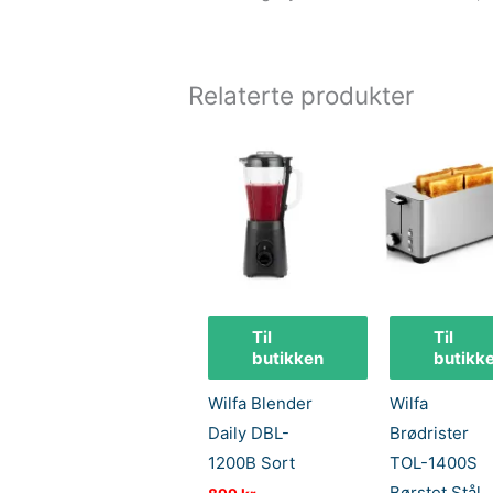
Relaterte produkter
Til
Til
butikken
butikk
Wilfa Blender
Wilfa
Daily DBL-
Brødrister
1200B Sort
TOL-1400S
Børstet Stål