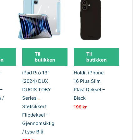
Til
Til
en
butikken
butikken
e
iPad Pro 13″
Holdit iPhone
(2024) DUX
16 Plus Slim
–
DUCIS TOBY
Plast Deksel –
 /
Series –
Black
Støtsikkert
199
kr
Flipdeksel –
Gjennomsiktig
/ Lyse Blå