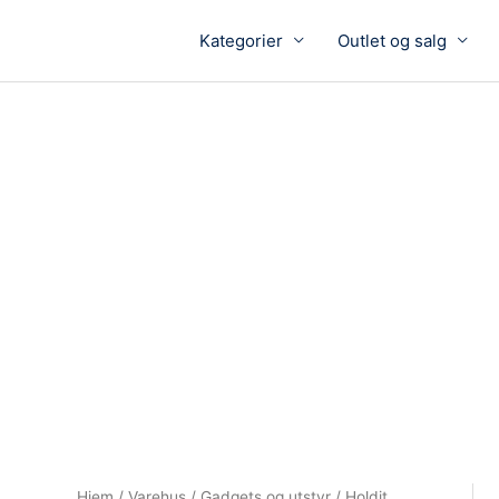
Kategorier
Outlet og salg
Hjem
/
Varehus
/
Gadgets og utstyr
/ Holdit