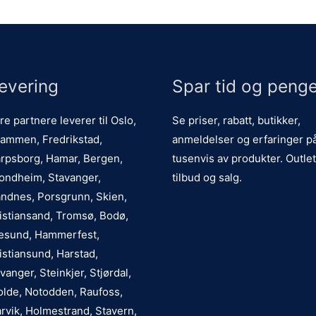
evering
Spar tid og penge
re partnere leverer til Oslo,
Se priser, rabatt, butikker,
ammen, Fredrikstad,
anmeldelser og erfaringer p
rpsborg, Hamar, Bergen,
tusenvis av produkter. Outlet
ondheim, Stavanger,
tilbud og salg.
ndnes, Porsgrunn, Skien,
istiansand, Tromsø, Bodø,
esund, Hammerfest,
istiansund, Harstad,
vanger, Steinkjer, Stjørdal,
lde, Notodden, Raufoss,
rvik, Holmestrand, Stavern,