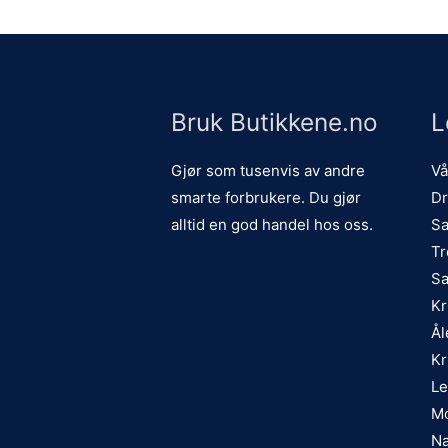
Bruk Butikkene.no
L
Gjør som tusenvis av andre
Vå
smarte forbrukere. Du gjør
Dr
alltid en god handel hos oss.
Sa
Tr
Sa
Kr
Ål
Kr
Le
Mo
Na