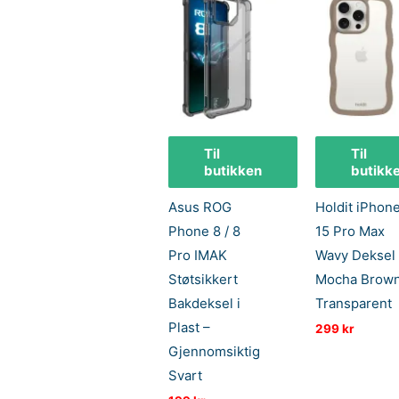
Til
Til
butikken
butikk
Asus ROG
Holdit iPhon
Phone 8 / 8
15 Pro Max
Pro IMAK
Wavy Deksel 
Støtsikkert
Mocha Brown
Bakdeksel i
Transparent
Plast –
299
kr
Gjennomsiktig
Svart