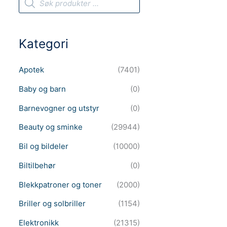
r
o
d
u
c
Kategori
t
s
s
e
Apotek
(7401)
a
r
c
Baby og barn
(0)
h
Barnevogner og utstyr
(0)
Beauty og sminke
(29944)
Bil og bildeler
(10000)
Biltilbehør
(0)
Blekkpatroner og toner
(2000)
Briller og solbriller
(1154)
Elektronikk
(21315)