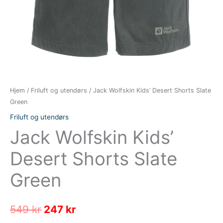
Hjem
/
Friluft og utendørs
/ Jack Wolfskin Kids’ Desert Shorts Slate
Green
Friluft og utendørs
Jack Wolfskin Kids’
Desert Shorts Slate
Green
Opprinnelig
Nåværende
549
kr
247
kr