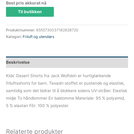
pris
pris
Best pris akkurat nå
Til butikken
var:
er:
549 kr.
247 kr.
Produktnummer:
8555730037182928720
Kategori:
Friluft og utendørs
Beskrivelse
Kids’ Desert Shorts fra Jack Wolfskin er hurtigtørkende
friluftsshorts for barn. Texadri-stoffet er pustende og elastisk,
samtidig som det bidrar til å blokkere solens UV-stråler. Elastisk
midje To håndlommer En baklomme Materiale: 95 % polyamid,
5 % elastan Fôr: 100 % polyester
Relaterte produkter