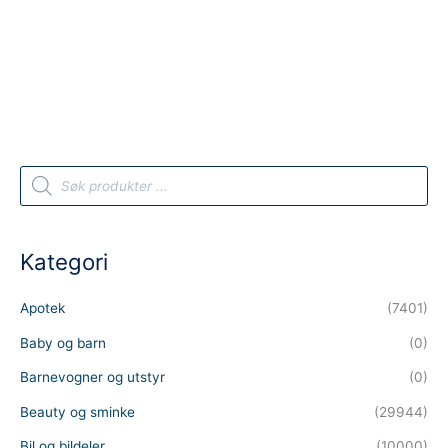
pris
var:
er:
949 kr.
427 kr.
P
r
o
d
u
c
t
Kategori
s
s
e
a
Apotek
(7401)
r
c
h
Baby og barn
(0)
Barnevogner og utstyr
(0)
Beauty og sminke
(29944)
Bil og bildeler
(10000)