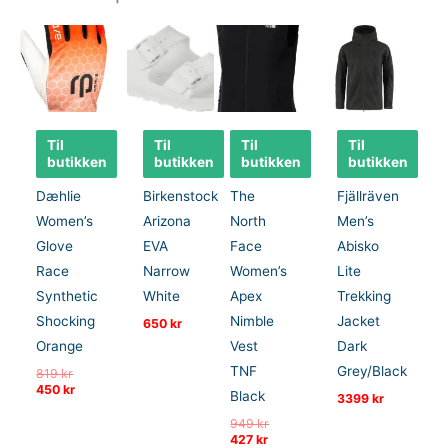
Til
Til
Til
Til
butikken
butikken
butikken
butikken
Dæhlie
Birkenstock
The
Fjällräven
Women’s
Arizona
North
Men’s
Glove
EVA
Face
Abisko
Race
Narrow
Women’s
Lite
Synthetic
White
Apex
Trekking
Shocking
Nimble
Jacket
650
kr
Orange
Vest
Dark
TNF
Grey/Black
Opprinnelig
819
kr
pris
Nåværende
450
kr
Black
3399
kr
var:
pris
819 kr.
er:
Opprinnelig
949
kr
450 kr.
Nåværende
pris
427
kr