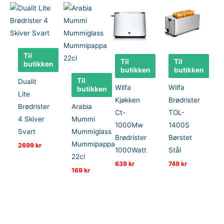
Til
Til
Til
butikken
butikken
butikken
Til
Dualit
Wilfa
Wilfa
butikken
Lite
Kjøkken
Brødrister
Brødrister
Arabia
Ct-
TOL-
4 Skiver
Mummi
1000Mw
1400S
Svart
Mummiglass
Brødrister
Børstet
Mummipappa
2699
kr
1000Watt
Stål
22cl
639
kr
749
kr
169
kr