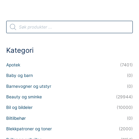
P
r
o
d
u
c
t
Kategori
s
s
e
a
Apotek
(7401)
r
c
h
Baby og barn
(0)
Barnevogner og utstyr
(0)
Beauty og sminke
(29944)
Bil og bildeler
(10000)
Biltilbehør
(0)
Blekkpatroner og toner
(2000)