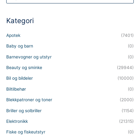
o
d
u
c
t
Kategori
s
s
e
a
Apotek
(7401)
r
c
h
Baby og barn
(0)
Barnevogner og utstyr
(0)
Beauty og sminke
(29944)
Bil og bildeler
(10000)
Biltilbehør
(0)
Blekkpatroner og toner
(2000)
Briller og solbriller
(1154)
Elektronikk
(21315)
Fiske og fiskeutstyr
(0)