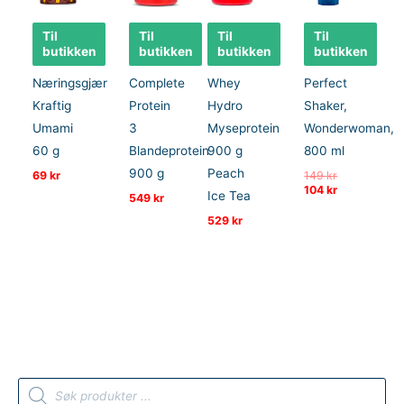
Til
Til
Til
Til
butikken
butikken
butikken
butikken
Næringsgjær
Complete
Whey
Perfect
Kraftig
Protein
Hydro
Shaker,
Umami
3
Myseprotein
Wonderwoman,
60 g
Blandeprotein
900 g
800 ml
900 g
Peach
Opprinnelig
69
kr
149
kr
pris
Nåværende
104
kr
Ice Tea
549
kr
var:
pris
149 kr.
er:
529
kr
104 kr.
P
r