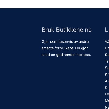
Bruk Butikkene.no
L
Gjør som tusenvis av andre
Vå
smarte forbrukere. Du gjør
Dr
alltid en god handel hos oss.
Sa
Tr
Sa
Kr
Ål
Kr
Le
Mo
Na