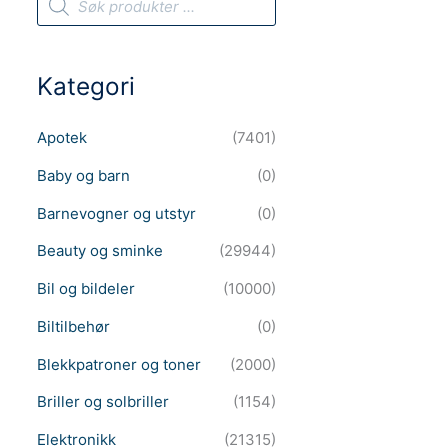
r
o
d
u
c
Kategori
t
s
s
e
Apotek
(7401)
a
r
c
Baby og barn
(0)
h
Barnevogner og utstyr
(0)
Beauty og sminke
(29944)
Bil og bildeler
(10000)
Biltilbehør
(0)
Blekkpatroner og toner
(2000)
Briller og solbriller
(1154)
Elektronikk
(21315)