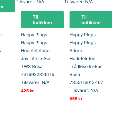
en
Til
Til
butikken
butikken
ar
Happy Plugs
Happy Plugs
Happy Plugs
Happy Plugs
A
Hodetelefoner
Adore
Joy Lite In-Ear
Hodetelefon
TWS Rosa
Trådløse In-Ear
7319922326116
Rosa
Tilsvarer: N/A
7350116013467
Tilsvarer: N/A
425
kr
655
kr