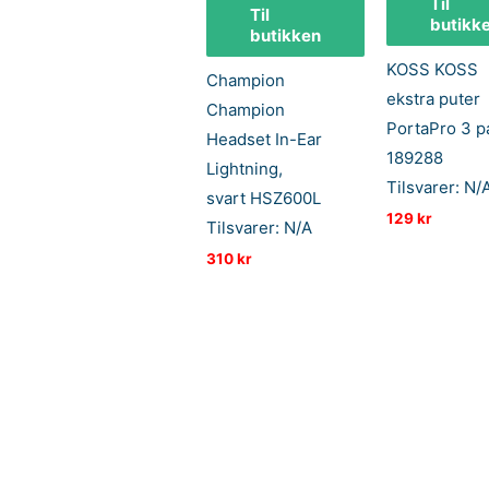
Til
Til
butikk
butikken
KOSS KOSS
Champion
ekstra puter
Champion
PortaPro 3 p
Headset In-Ear
189288
Lightning,
Tilsvarer: N/
svart HSZ600L
129
kr
Tilsvarer: N/A
310
kr