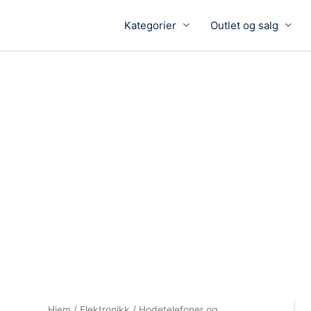
Kategorier
Outlet og salg
Hjem
/
Elektronikk
/
Hodetelefoner og