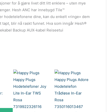
ner for å gjøre livet ditt litt enklere – uten mye
trenger. Hesh ANC har innebygd Tile™
er hodetelefonene dine, kan du enkelt «ringe» dem
t tapt, blir nå raskt funnet. Hva som inngår Hesh®
ekabel Backup AUX-kabel Reiseetui