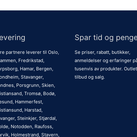
evering
Spar tid og penge
re partnere leverer til Oslo,
Se priser, rabatt, butikker,
ammen, Fredrikstad,
anmeldelser og erfaringer p
rpsborg, Hamar, Bergen,
tusenvis av produkter. Outlet
ondheim, Stavanger,
tilbud og salg.
ndnes, Porsgrunn, Skien,
istiansand, Tromsø, Bodø,
esund, Hammerfest,
istiansund, Harstad,
vanger, Steinkjer, Stjørdal,
lde, Notodden, Raufoss,
rvik, Holmestrand, Stavern,