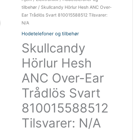
tilbehør
/ Skullcandy Hörlur Hesh ANC Over-
Ear Trådlös Svart 810015588512 Tilsvarer:
N/A
Hodetelefoner og tilbehør
Skullcandy
Hörlur Hesh
ANC Over-Ear
Trådlös Svart
810015588512
Tilsvarer: N/A