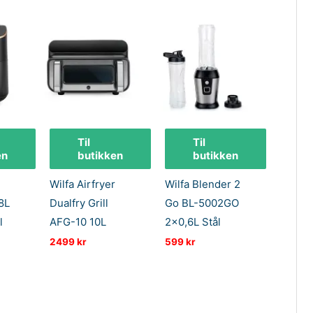
Til
Til
en
butikken
butikken
Wilfa Airfryer
Wilfa Blender 2
 8L
Dualfry Grill
Go BL-5002GO
l
AFG-10 10L
2×0,6L Stål
2499
kr
599
kr