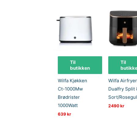
Til
Til
butikken
butikk
Wilfa Kjøkken
Wilfa Airfryer
Ct-1000Mw
Dualfry Split
Brødrister
Sort/Rosegul
1000Watt
2490
kr
639
kr