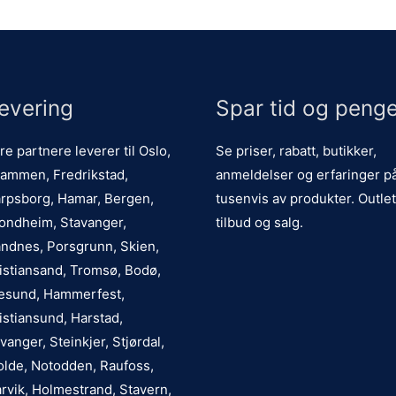
evering
Spar tid og penge
re partnere leverer til Oslo,
Se priser, rabatt, butikker,
ammen, Fredrikstad,
anmeldelser og erfaringer p
rpsborg, Hamar, Bergen,
tusenvis av produkter. Outlet
ondheim, Stavanger,
tilbud og salg.
ndnes, Porsgrunn, Skien,
istiansand, Tromsø, Bodø,
esund, Hammerfest,
istiansund, Harstad,
vanger, Steinkjer, Stjørdal,
lde, Notodden, Raufoss,
rvik, Holmestrand, Stavern,