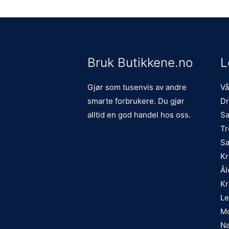
Bruk Butikkene.no
L
Gjør som tusenvis av andre
Vå
smarte forbrukere. Du gjør
Dr
alltid en god handel hos oss.
Sa
Tr
Sa
Kr
Ål
Kr
Le
Mo
Na