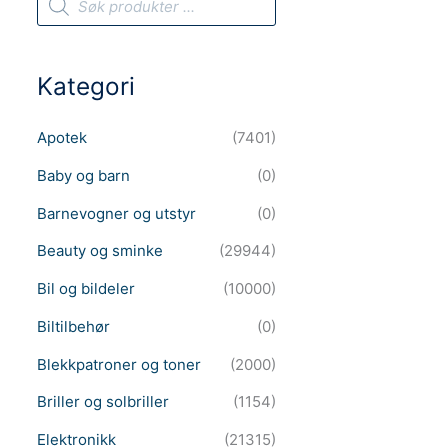
r
o
d
u
c
Kategori
t
s
s
e
Apotek
(7401)
a
r
c
Baby og barn
(0)
h
Barnevogner og utstyr
(0)
Beauty og sminke
(29944)
Bil og bildeler
(10000)
Biltilbehør
(0)
Blekkpatroner og toner
(2000)
Briller og solbriller
(1154)
Elektronikk
(21315)