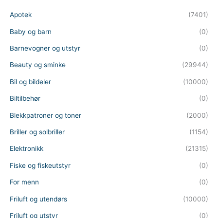
e
a
Apotek
(7401)
r
c
h
Baby og barn
(0)
Barnevogner og utstyr
(0)
Beauty og sminke
(29944)
Bil og bildeler
(10000)
Biltilbehør
(0)
Blekkpatroner og toner
(2000)
Briller og solbriller
(1154)
Elektronikk
(21315)
Fiske og fiskeutstyr
(0)
For menn
(0)
Friluft og utendørs
(10000)
Friluft og utstyr
(0)