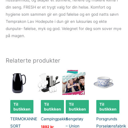
din seng. FRESH er et trygt valg for din helse. Komfort og
hygiene som sammen gir en god følelse og en god natts søvn
Temprakon Lav Hodepute i dun gir en luksuriøs og ekte
dunpute- følelse, myk og god. Velegnet for deg som sover mye
på magen.
Relaterte produkter
Til
Til
Til
Til
butikken
butikken
butikken
butikken
TERMOKANNE
Campingpakke
Sengetøy
Porsgrunds
SORT
– Union
Porselænsfabrik
1892
kr