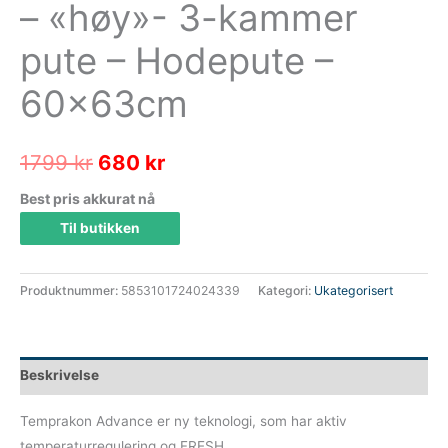
– «høy»- 3-kammer
pute – Hodepute –
60x63cm
Opprinnelig
Nåværende
1799
kr
680
kr
pris
pris
Best pris akkurat nå
Til butikken
var:
er:
1799 kr.
680 kr.
Produktnummer:
5853101724024339
Kategori:
Ukategorisert
Beskrivelse
Temprakon Advance er ny teknologi, som har aktiv
temperaturregulering og FRESH