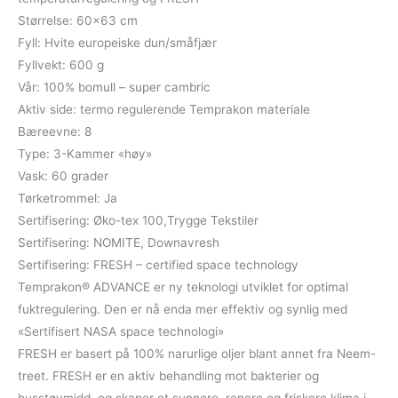
Størrelse: 60×63 cm
Fyll: Hvite europeiske dun/småfjær
Fyllvekt: 600 g
Vår: 100% bomull – super cambric
Aktiv side: termo regulerende Temprakon materiale
Bæreevne: 8
Type: 3-Kammer «høy»
Vask: 60 grader
Tørketrommel: Ja
Sertifisering: Øko-tex 100,Trygge Tekstiler
Sertifisering: NOMITE, Downavresh
Sertifisering: FRESH – certified space technology
Temprakon® ADVANCE er ny teknologi utviklet for optimal
fuktregulering. Den er nå enda mer effektiv og synlig med
«Sertifisert NASA space technologi»
FRESH er basert på 100% narurlige oljer blant annet fra Neem-
treet. FRESH er en aktiv behandling mot bakterier og
husstøvmidd, og skaper et sunnere, renere og friskere klima i