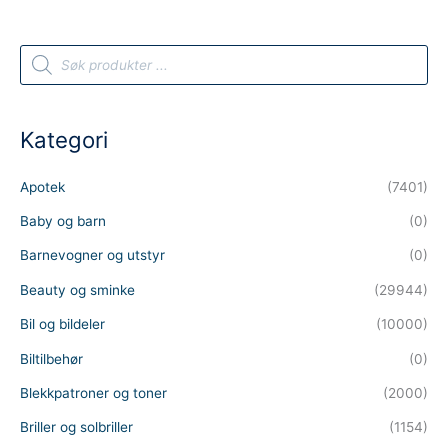
P
r
o
d
u
c
t
Kategori
s
s
e
a
Apotek
(7401)
r
c
h
Baby og barn
(0)
Barnevogner og utstyr
(0)
Beauty og sminke
(29944)
Bil og bildeler
(10000)
Biltilbehør
(0)
Blekkpatroner og toner
(2000)
Briller og solbriller
(1154)