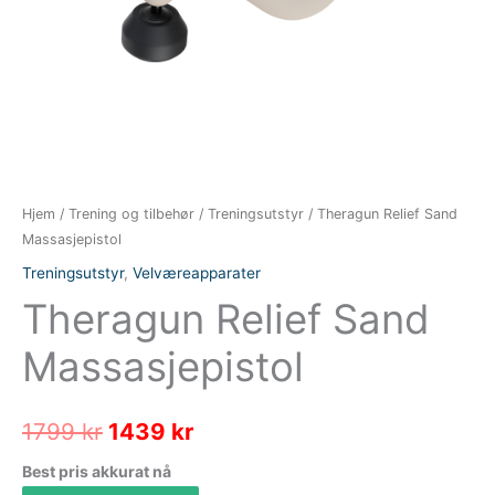
Hjem
/
Trening og tilbehør
/
Treningsutstyr
/ Theragun Relief Sand
Massasjepistol
Treningsutstyr
,
Velværeapparater
Theragun Relief Sand
Massasjepistol
Opprinnelig
Nåværende
1799
kr
1439
kr
pris
pris
Best pris akkurat nå