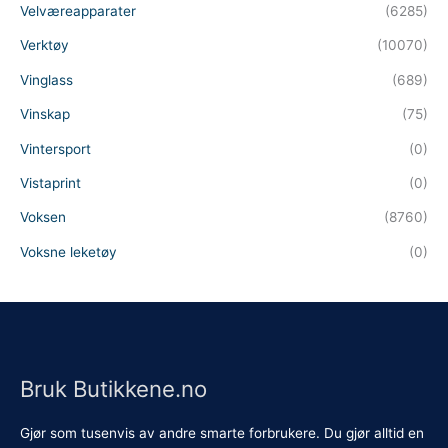
Velværeapparater
(6285)
Verktøy
(10070)
Vinglass
(689)
Vinskap
(75)
Vintersport
(0)
Vistaprint
(0)
Voksen
(8760)
Voksne leketøy
(0)
Bruk Butikkene.no
Gjør som tusenvis av andre smarte forbrukere. Du gjør alltid en