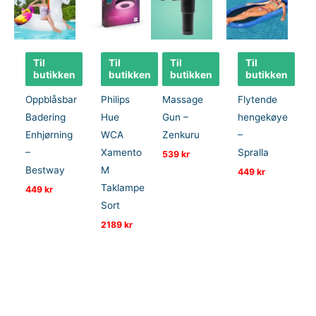
Til
Til
Til
Til
butikken
butikken
butikken
butikken
Oppblåsbar
Philips
Massage
Flytende
Badering
Hue
Gun –
hengekøye
Enhjørning
WCA
Zenkuru
–
–
Xamento
Spralla
539
kr
Bestway
M
449
kr
Taklampe
449
kr
Sort
2189
kr