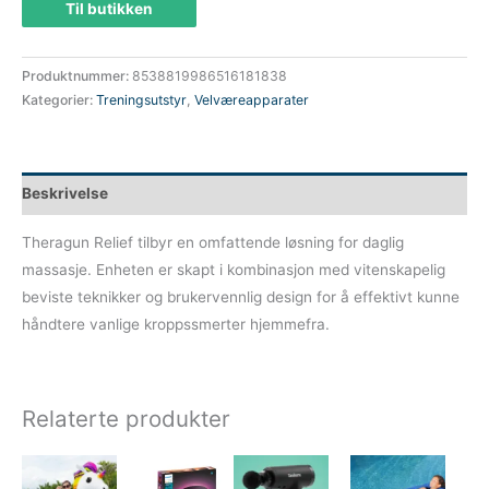
Til butikken
var:
er:
1799 kr.
1439 kr.
Produktnummer:
8538819986516181838
Kategorier:
Treningsutstyr
,
Velværeapparater
Beskrivelse
Theragun Relief tilbyr en omfattende løsning for daglig
massasje. Enheten er skapt i kombinasjon med vitenskapelig
beviste teknikker og brukervennlig design for å effektivt kunne
håndtere vanlige kroppssmerter hjemmefra.
Relaterte produkter