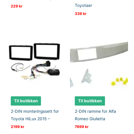
Toyotaer
229
kr
339
kr
Til butikken
Til butikken
2-DIN monteringssett for
2-DIN ramme for Alfa
Toyota HiLux 2015 –
Romeo Giulietta
2199
kr
7699
kr