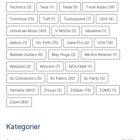
Technics
(2)
Tesa
(1)
Tesla
(5)
Tivoli Audio
(18)
Trommus
(15)
Tuff
(1)
Turbosound
(7)
UDG
(4)
Universal Music
(45)
V-MODA
(2)
Valueline
(1)
Velbon
(1)
Vic Firth
(15)
Vieta Pro
(4)
VOX
(18)
Walden Guitars
(6)
Way Huge
(2)
We Are Rewind
(1)
Webasto
(2)
Wincent
(7)
WOLFMIX
(1)
XL Connectors
(5)
XL Palms
(20)
XL Party
(3)
Yamaha
(460)
Zhiyun
(2)
Zildjian
(15)
ZOMO
(1)
Zoom
(89)
Kategorier