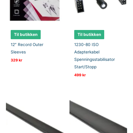
Til butikken
Til butikken
12″ Record Outer
1230-80 ISO
Sleeves
Adapterkabel
Spenningsstabilisator
329
kr
Start/Stopp
499
kr