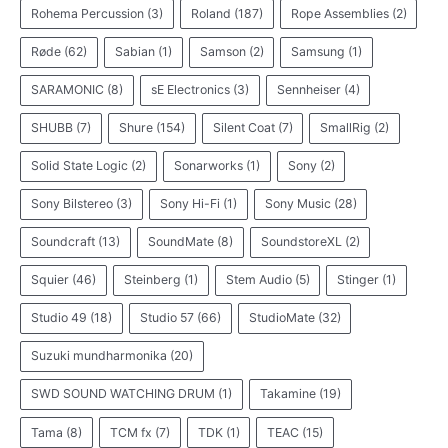
Rohema Percussion
(3)
Roland
(187)
Rope Assemblies
(2)
Røde
(62)
Sabian
(1)
Samson
(2)
Samsung
(1)
SARAMONIC
(8)
sE Electronics
(3)
Sennheiser
(4)
SHUBB
(7)
Shure
(154)
Silent Coat
(7)
SmallRig
(2)
Solid State Logic
(2)
Sonarworks
(1)
Sony
(2)
Sony Bilstereo
(3)
Sony Hi-Fi
(1)
Sony Music
(28)
Soundcraft
(13)
SoundMate
(8)
SoundstoreXL
(2)
Squier
(46)
Steinberg
(1)
Stem Audio
(5)
Stinger
(1)
Studio 49
(18)
Studio 57
(66)
StudioMate
(32)
Suzuki mundharmonika
(20)
SWD SOUND WATCHING DRUM
(1)
Takamine
(19)
Tama
(8)
TCM fx
(7)
TDK
(1)
TEAC
(15)