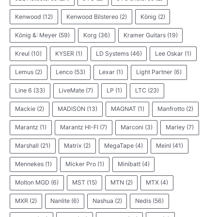
Kenwood
(12)
Kenwood Bilstereo
(2)
König
(2)
König &: Meyer
(59)
Korg
(36)
Kramer Guitars
(19)
Kreul
(10)
KYSER
(1)
LD Systems
(46)
Lee Oskar
(1)
Lemus
(2)
Lenco
(53)
Lexar
(1)
Light Partner
(6)
Line 6
(33)
LiveMate
(7)
LP
(1)
LTC
(23)
Mackie
(2)
MADISON
(13)
MAGNAT
(1)
Manfrotto
(2)
Marantz
(1)
Marantz HI-FI
(7)
Marconi
(3)
Marley
(7)
Marshall
(21)
Matrix
(2)
MegaTape
(4)
Meinl
(41)
Mennekes
(1)
Micker Pro
(1)
Minibatt
(4)
Molton MGD
(6)
MST
(15)
MTN
(2)
MTX
(4)
MXR
(2)
Nanlite
(6)
Nashua
(2)
Nedis
(56)