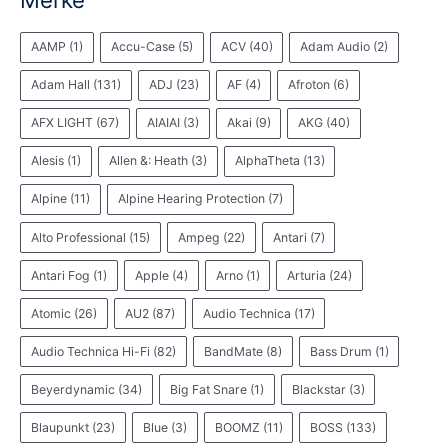
s
s
i
i
e
a
AAMP
(1)
Accu-Case
(5)
ACV
(40)
Adam Audio
(2)
s
s
r
c
h
Adam Hall
(131)
ADJ
(23)
AF
(4)
Afroton
(6)
AFX LIGHT
(67)
AIAIAI
(3)
Akai
(9)
AKG
(40)
Alesis
(1)
Allen &: Heath
(3)
AlphaTheta
(13)
Alpine
(11)
Alpine Hearing Protection
(7)
Alto Professional
(15)
Ampeg
(22)
Antari
(7)
Antari Fog
(1)
Apple
(4)
Arno
(1)
Arturia
(24)
Atomic
(26)
AU2
(87)
Audio Technica
(17)
Audio Technica Hi-Fi
(82)
BandMate
(8)
Bass Drum
(1)
Beyerdynamic
(34)
Big Fat Snare
(1)
Blackstar
(3)
Blaupunkt
(23)
Blue
(3)
BOOMZ
(11)
BOSS
(133)