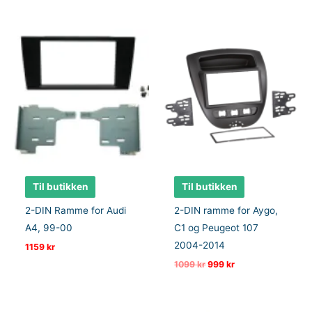
Til butikken
Til butikken
2-DIN Ramme for Audi
2-DIN ramme for Aygo,
A4, 99-00
C1 og Peugeot 107
2004-2014
1159
kr
Opprinnelig
Nåværende
1099
kr
999
kr
pris
pris
var:
er:
1099 kr.
999 kr.