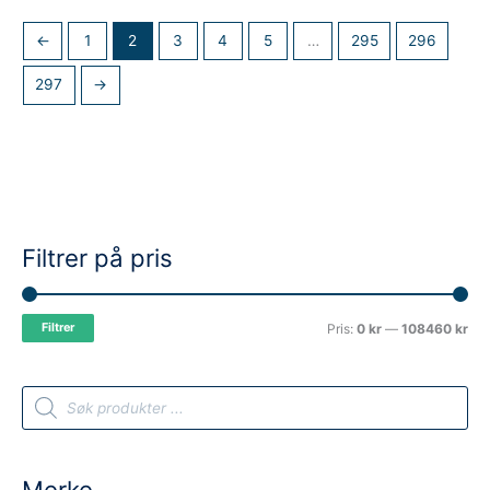
←
1
2
3
4
5
…
295
296
297
→
Filtrer på pris
M
M
Filtrer
Pris:
0 kr
—
108460 kr
i
a
n
k
P
r
.
s
o
d
u
p
p
c
t
r
r
Merke