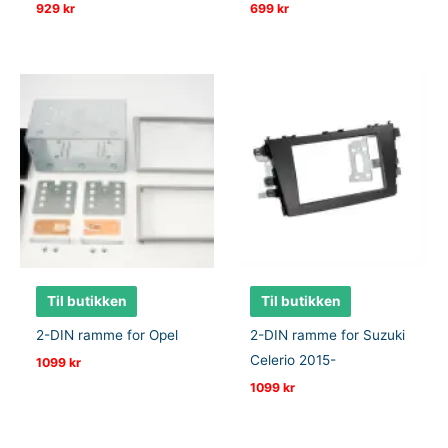
929
kr
699
kr
Til butikken
Til butikken
2-DIN ramme for Opel
2-DIN ramme for Suzuki
Celerio 2015-
1099
kr
1099
kr