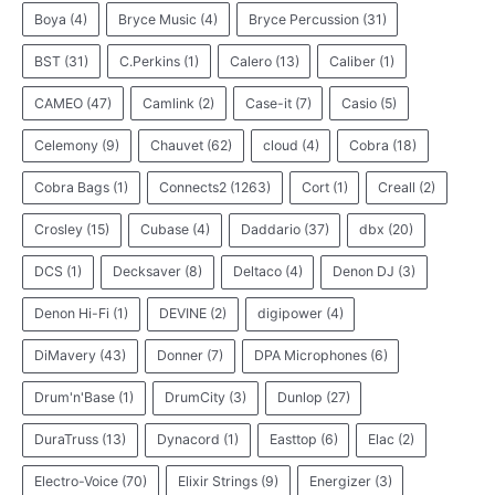
Boya
(4)
Bryce Music
(4)
Bryce Percussion
(31)
BST
(31)
C.Perkins
(1)
Calero
(13)
Caliber
(1)
CAMEO
(47)
Camlink
(2)
Case-it
(7)
Casio
(5)
Celemony
(9)
Chauvet
(62)
cloud
(4)
Cobra
(18)
Cobra Bags
(1)
Connects2
(1263)
Cort
(1)
Creall
(2)
Crosley
(15)
Cubase
(4)
Daddario
(37)
dbx
(20)
DCS
(1)
Decksaver
(8)
Deltaco
(4)
Denon DJ
(3)
Denon Hi-Fi
(1)
DEVINE
(2)
digipower
(4)
DiMavery
(43)
Donner
(7)
DPA Microphones
(6)
Drum'n'Base
(1)
DrumCity
(3)
Dunlop
(27)
DuraTruss
(13)
Dynacord
(1)
Easttop
(6)
Elac
(2)
Electro-Voice
(70)
Elixir Strings
(9)
Energizer
(3)