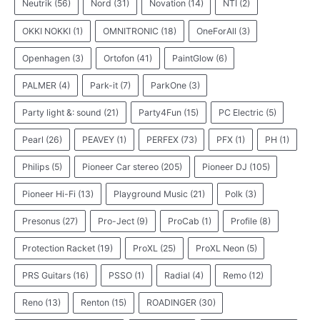
Neutrik
(56)
Nord
(31)
Novation
(14)
NTI
(2)
OKKI NOKKI
(1)
OMNITRONIC
(18)
OneForAll
(3)
Openhagen
(3)
Ortofon
(41)
PaintGlow
(6)
PALMER
(4)
Park-it
(7)
ParkOne
(3)
Party light &: sound
(21)
Party4Fun
(15)
PC Electric
(5)
Pearl
(26)
PEAVEY
(1)
PERFEX
(73)
PFX
(1)
PH
(1)
Philips
(5)
Pioneer Car stereo
(205)
Pioneer DJ
(105)
Pioneer Hi-Fi
(13)
Playground Music
(21)
Polk
(3)
Presonus
(27)
Pro-Ject
(9)
ProCab
(1)
Profile
(8)
Protection Racket
(19)
ProXL
(25)
ProXL Neon
(5)
PRS Guitars
(16)
PSSO
(1)
Radial
(4)
Remo
(12)
Reno
(13)
Renton
(15)
ROADINGER
(30)