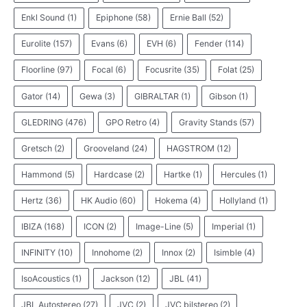
Enkl Sound
(1)
Epiphone
(58)
Ernie Ball
(52)
Eurolite
(157)
Evans
(6)
EVH
(6)
Fender
(114)
Floorline
(97)
Focal
(6)
Focusrite
(35)
Folat
(25)
Gator
(14)
Gewa
(3)
GIBRALTAR
(1)
Gibson
(1)
GLEDRING
(476)
GPO Retro
(4)
Gravity Stands
(57)
Gretsch
(2)
Grooveland
(24)
HAGSTROM
(12)
Hammond
(5)
Hardcase
(2)
Hartke
(1)
Hercules
(1)
Hertz
(36)
HK Audio
(60)
Hokema
(4)
Hollyland
(1)
IBIZA
(168)
ICON
(2)
Image-Line
(5)
Imperial
(1)
INFINITY
(10)
Innohome
(2)
Innox
(2)
Isimble
(4)
IsoAcoustics
(1)
Jackson
(12)
JBL
(41)
JBL Autostereo
(27)
JVC
(2)
JVC bilstereo
(2)