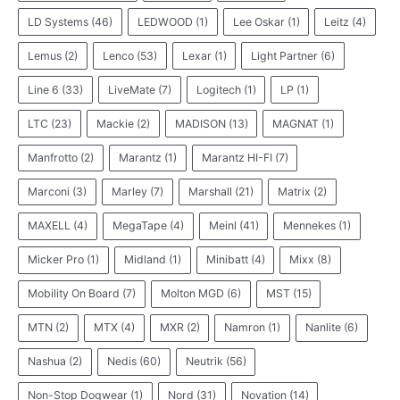
LD Systems
(46)
LEDWOOD
(1)
Lee Oskar
(1)
Leitz
(4)
Lemus
(2)
Lenco
(53)
Lexar
(1)
Light Partner
(6)
Line 6
(33)
LiveMate
(7)
Logitech
(1)
LP
(1)
LTC
(23)
Mackie
(2)
MADISON
(13)
MAGNAT
(1)
Manfrotto
(2)
Marantz
(1)
Marantz HI-FI
(7)
Marconi
(3)
Marley
(7)
Marshall
(21)
Matrix
(2)
MAXELL
(4)
MegaTape
(4)
Meinl
(41)
Mennekes
(1)
Micker Pro
(1)
Midland
(1)
Minibatt
(4)
Mixx
(8)
Mobility On Board
(7)
Molton MGD
(6)
MST
(15)
MTN
(2)
MTX
(4)
MXR
(2)
Namron
(1)
Nanlite
(6)
Nashua
(2)
Nedis
(60)
Neutrik
(56)
Non-Stop Dogwear
(1)
Nord
(31)
Novation
(14)