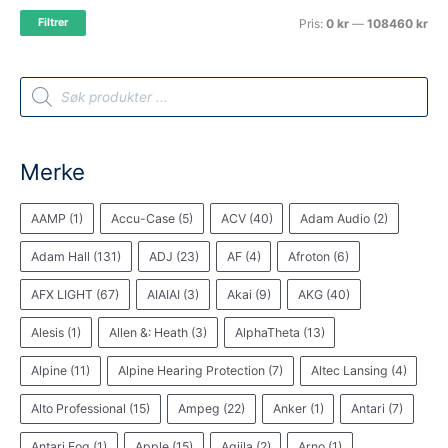
M
M
Filtrer
Pris:
0 kr
—
108460 kr
i
a
n
k
P
r
.
s
o
d
u
p
p
c
t
r
r
Merke
s
s
i
i
e
a
AAMP
(1)
Accu-Case
(5)
ACV
(40)
Adam Audio
(2)
s
s
r
c
h
Adam Hall
(131)
ADJ
(23)
AF
(4)
Afroton
(6)
AFX LIGHT
(67)
AIAIAI
(3)
Akai
(9)
AKG
(40)
Alesis
(1)
Allen &: Heath
(3)
AlphaTheta
(13)
Alpine
(11)
Alpine Hearing Protection
(7)
Altec Lansing
(4)
Alto Professional
(15)
Ampeg
(22)
Anker
(1)
Antari
(7)
Antari Fog
(1)
Apple
(15)
Aqiila
(2)
Arno
(1)