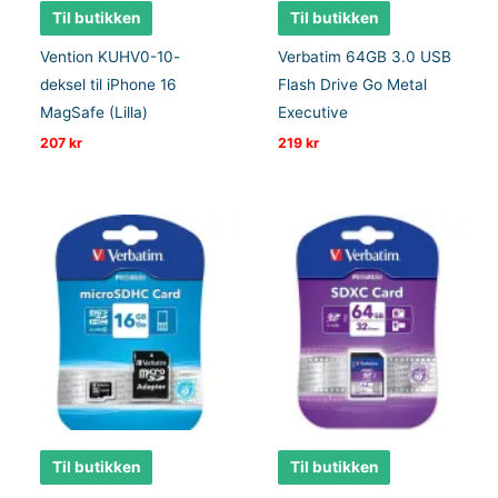
Til butikken
Til butikken
Vention KUHV0-10-
Verbatim 64GB 3.0 USB
deksel til iPhone 16
Flash Drive Go Metal
MagSafe (Lilla)
Executive
207
kr
219
kr
Til butikken
Til butikken