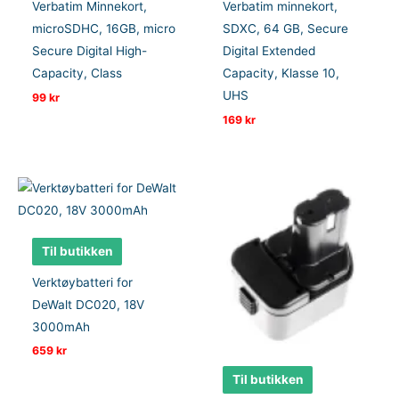
Verbatim Minnekort,
Verbatim minnekort,
microSDHC, 16GB, micro
SDXC, 64 GB, Secure
Secure Digital High-
Digital Extended
Capacity, Class
Capacity, Klasse 10,
UHS
99
kr
169
kr
Til butikken
Verktøybatteri for
DeWalt DC020, 18V
3000mAh
659
kr
Til butikken