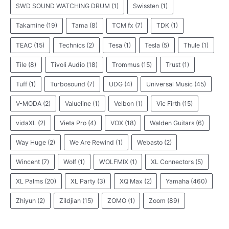
SWD SOUND WATCHING DRUM
(1)
Swissten
(1)
Takamine
(19)
Tama
(8)
TCM fx
(7)
TDK
(1)
TEAC
(15)
Technics
(2)
Tesa
(1)
Tesla
(5)
Thule
(1)
Tile
(8)
Tivoli Audio
(18)
Trommus
(15)
Trust
(1)
Tuff
(1)
Turbosound
(7)
UDG
(4)
Universal Music
(45)
V-MODA
(2)
Valueline
(1)
Velbon
(1)
Vic Firth
(15)
vidaXL
(2)
Vieta Pro
(4)
VOX
(18)
Walden Guitars
(6)
Way Huge
(2)
We Are Rewind
(1)
Webasto
(2)
Wincent
(7)
Wolf
(1)
WOLFMIX
(1)
XL Connectors
(5)
XL Palms
(20)
XL Party
(3)
XQ Max
(2)
Yamaha
(460)
Zhiyun
(2)
Zildjian
(15)
ZOMO
(1)
Zoom
(89)