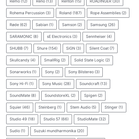
Remo
(12)
Reno
(13)
Renton
(15)
ROADINGER
(30)
Rohema Percussion
(3)
Roland
(187)
Rope Assemblies
(2)
Røde
(62)
Sabian
(1)
Samson
(2)
Samsung
(26)
SARAMONIC
(8)
sE Electronics
(3)
Sennheiser
(4)
SHUBB
(7)
Shure
(154)
SiGN
(3)
Silent Coat
(7)
Skullcandy
(4)
SmallRig
(2)
Solid State Logic
(2)
Sonarworks
(1)
Sony
(2)
Sony Bilstereo
(3)
Sony Hi-Fi
(1)
Sony Music
(28)
Soundcraft
(13)
SoundMate
(8)
SoundstoreXL
(2)
Spigen
(2)
Squier
(46)
Steinberg
(1)
Stem Audio
(5)
Stinger
(1)
Studio 49
(18)
Studio 57
(66)
StudioMate
(32)
Sudio
(1)
Suzuki mundharmonika
(20)