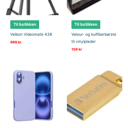
Til butikken
Til butikken
Velbon Videomate 438
Velour- og kulfiberbørste
til vinylplader
999
kr
159
kr