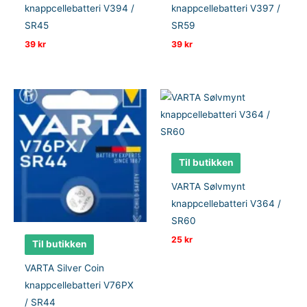
knappcellebatteri V394 /
knappcellebatteri V397 /
SR45
SR59
39
kr
39
kr
Til butikken
VARTA Sølvmynt
knappcellebatteri V364 /
SR60
25
kr
Til butikken
VARTA Silver Coin
knappcellebatteri V76PX
/ SR44