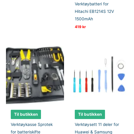
Verktøybatteri for
Hitachi EB1214S 12V
1500mAh
419
kr
Til butikken
Til butikken
Verktøykasse Sprotek
Verktøysett 11 deler for
for batteriskifte
Huawei & Samsung