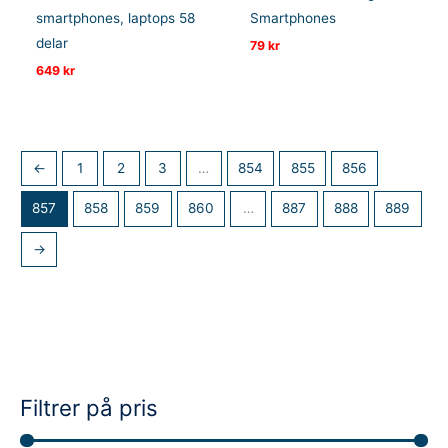
smartphones, laptops 58
Smartphones
delar
79
kr
649
kr
←
1
2
3
…
854
855
856
857
858
859
860
…
887
888
889
→
Filtrer på pris