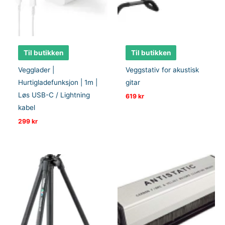
Til butikken
Til butikken
Vegglader |
Veggstativ for akustisk
Hurtigladefunksjon | 1m |
gitar
Løs USB-C / Lightning
619
kr
kabel
299
kr