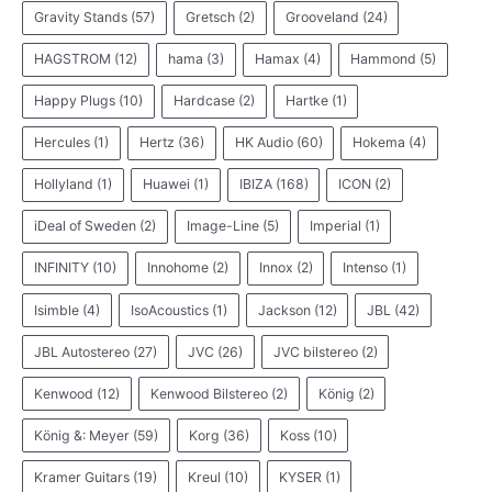
Gravity Stands
(57)
Gretsch
(2)
Grooveland
(24)
HAGSTROM
(12)
hama
(3)
Hamax
(4)
Hammond
(5)
Happy Plugs
(10)
Hardcase
(2)
Hartke
(1)
Hercules
(1)
Hertz
(36)
HK Audio
(60)
Hokema
(4)
Hollyland
(1)
Huawei
(1)
IBIZA
(168)
ICON
(2)
iDeal of Sweden
(2)
Image-Line
(5)
Imperial
(1)
INFINITY
(10)
Innohome
(2)
Innox
(2)
Intenso
(1)
Isimble
(4)
IsoAcoustics
(1)
Jackson
(12)
JBL
(42)
JBL Autostereo
(27)
JVC
(26)
JVC bilstereo
(2)
Kenwood
(12)
Kenwood Bilstereo
(2)
König
(2)
König &: Meyer
(59)
Korg
(36)
Koss
(10)
Kramer Guitars
(19)
Kreul
(10)
KYSER
(1)