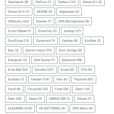
Decksaver
(8)
DeFunc
(1)
Deltaco
(10)
Denon DJ
(3)
Denon Hi-Fi
(1)
DEVINE
(2)
digipower
(4)
DiMavery
(43)
Donner
(7)
DPA Microphones
(6)
Drum'n'Base
(1)
DrumCity
(3)
Dunlop
(27)
DuraTruss
(13)
Dynacord
(1)
Easttop
(6)
Ecoflow
(2)
Elac
(2)
Electro-Voice
(70)
Elixir Strings
(9)
Energizer
(3)
Enkl Sound
(1)
Epiphone
(58)
Ernie Ball
(52)
Eurolite
(157)
Evans
(6)
EVH
(6)
Evobike
(1)
Fender
(114)
Flex
(6)
Floorline
(97)
Focal
(6)
Focusrite
(35)
Folat
(25)
Gator
(14)
Gear
(28)
Gewa
(3)
GIBRALTAR
(1)
Gibson
(1)
GLEDRING
(476)
GP BATTERIES
(4)
GPO Retro
(4)