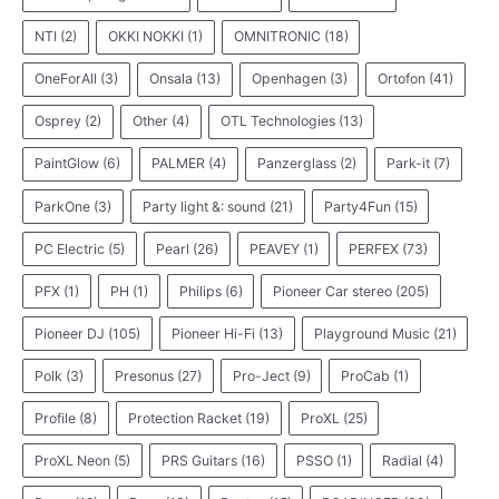
NTI
(2)
OKKI NOKKI
(1)
OMNITRONIC
(18)
OneForAll
(3)
Onsala
(13)
Openhagen
(3)
Ortofon
(41)
Osprey
(2)
Other
(4)
OTL Technologies
(13)
PaintGlow
(6)
PALMER
(4)
Panzerglass
(2)
Park-it
(7)
ParkOne
(3)
Party light &: sound
(21)
Party4Fun
(15)
PC Electric
(5)
Pearl
(26)
PEAVEY
(1)
PERFEX
(73)
PFX
(1)
PH
(1)
Philips
(6)
Pioneer Car stereo
(205)
Pioneer DJ
(105)
Pioneer Hi-Fi
(13)
Playground Music
(21)
Polk
(3)
Presonus
(27)
Pro-Ject
(9)
ProCab
(1)
Profile
(8)
Protection Racket
(19)
ProXL
(25)
ProXL Neon
(5)
PRS Guitars
(16)
PSSO
(1)
Radial
(4)