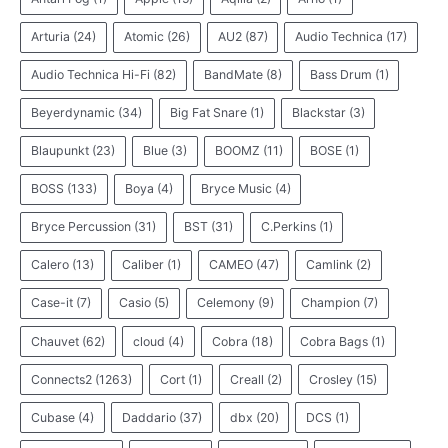
Arturia
(24)
Atomic
(26)
AU2
(87)
Audio Technica
(17)
Audio Technica Hi-Fi
(82)
BandMate
(8)
Bass Drum
(1)
Beyerdynamic
(34)
Big Fat Snare
(1)
Blackstar
(3)
Blaupunkt
(23)
Blue
(3)
BOOMZ
(11)
BOSE
(1)
BOSS
(133)
Boya
(4)
Bryce Music
(4)
Bryce Percussion
(31)
BST
(31)
C.Perkins
(1)
Calero
(13)
Caliber
(1)
CAMEO
(47)
Camlink
(2)
Case-it
(7)
Casio
(5)
Celemony
(9)
Champion
(7)
Chauvet
(62)
cloud
(4)
Cobra
(18)
Cobra Bags
(1)
Connects2
(1263)
Cort
(1)
Creall
(2)
Crosley
(15)
Cubase
(4)
Daddario
(37)
dbx
(20)
DCS
(1)