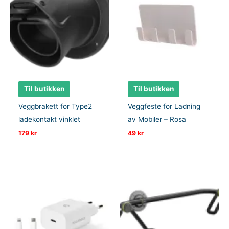
Til butikken
Til butikken
Veggbrakett for Type2
Veggfeste for Ladning
ladekontakt vinklet
av Mobiler – Rosa
179
kr
49
kr