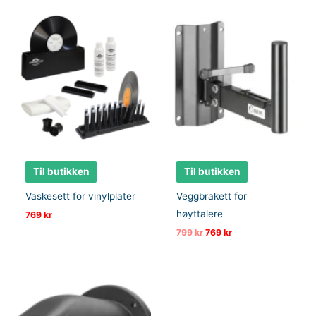
Til butikken
Til butikken
Vaskesett for vinylplater
Veggbrakett for
høyttalere
769
kr
Opprinnelig
Nåværende
799
kr
769
kr
pris
pris
var:
er:
799 kr.
769 kr.