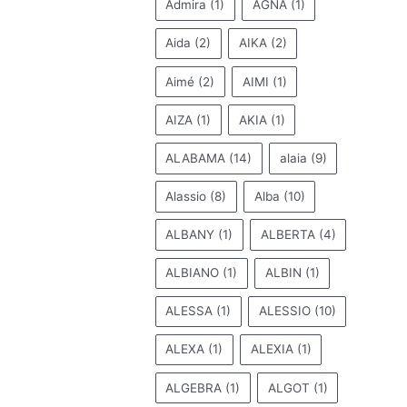
Admira
(1)
AGNA
(1)
Aida
(2)
AIKA
(2)
Aimé
(2)
AIMI
(1)
AIZA
(1)
AKIA
(1)
ALABAMA
(14)
alaia
(9)
Alassio
(8)
Alba
(10)
ALBANY
(1)
ALBERTA
(4)
ALBIANO
(1)
ALBIN
(1)
ALESSA
(1)
ALESSIO
(10)
ALEXA
(1)
ALEXIA
(1)
ALGEBRA
(1)
ALGOT
(1)