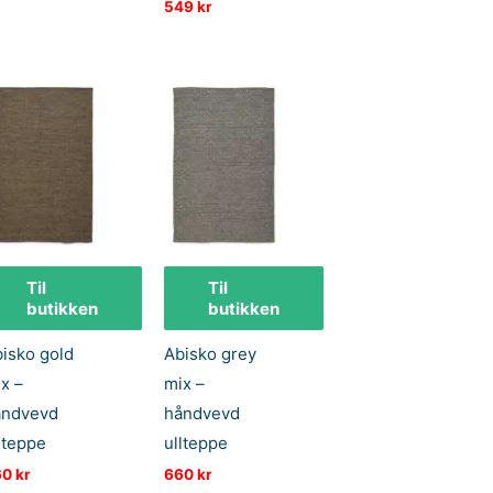
549
kr
var:
er:
499 kr.
299 kr.
Til
Til
butikken
butikken
isko gold
Abisko grey
x –
mix –
åndvevd
håndvevd
lteppe
ullteppe
60
kr
660
kr