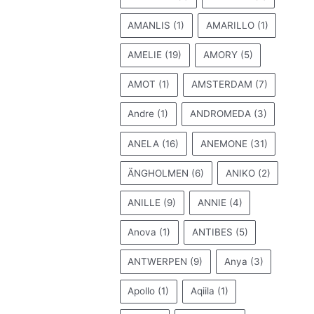
AMANLIS
(1)
AMARILLO
(1)
AMELIE
(19)
AMORY
(5)
AMOT
(1)
AMSTERDAM
(7)
Andre
(1)
ANDROMEDA
(3)
ANELA
(16)
ANEMONE
(31)
ÄNGHOLMEN
(6)
ANIKO
(2)
ANILLE
(9)
ANNIE
(4)
Anova
(1)
ANTIBES
(5)
ANTWERPEN
(9)
Anya
(3)
Apollo
(1)
Aqiila
(1)