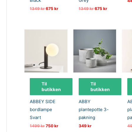
Black
Grey
4
Opprinnelig
Nåværende
Opprinnelig
Nåværende
1349
kr
675
kr
1349
kr
675
kr
pris
pris
pris
pris
var:
er:
var:
er:
1349 kr.
675 kr.
1349 kr.
675 kr.
Til
Til
butikken
butikken
ABBEY SIDE
ABBY
A
bordlampe
plantepotte 3-
pl
Svart
pakning
pa
Opprinnelig
Nåværende
1499
kr
750
kr
349
kr
4
pris
pris