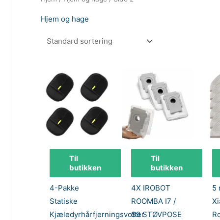
Hjem og hage
Til
Til
butikken
butikken
4-Pakke
4X IROBOT
5 
Statiske
ROOMBA I7 /
Xi
Kjæledyrhårfjerningsvotter
S9 STØVPOSE
Ro