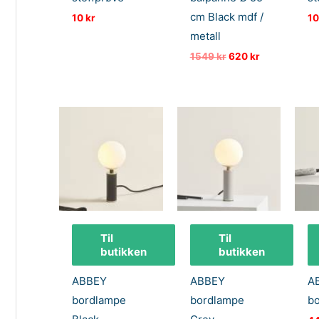
cm Black mdf /
10
kr
1
metall
Opprinnelig
Nåværende
1549
kr
620
kr
pris
pris
var:
er:
1549 kr.
620 kr.
Til
Til
butikken
butikken
ABBEY
ABBEY
A
bordlampe
bordlampe
b