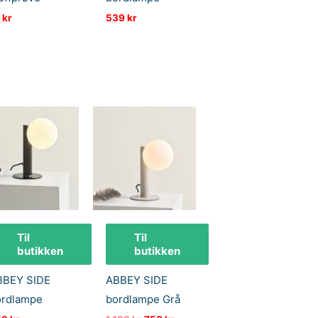
0
kr
539
kr
Til
Til
butikken
butikken
BBEY SIDE
ABBEY SIDE
ordlampe
bordlampe Grå