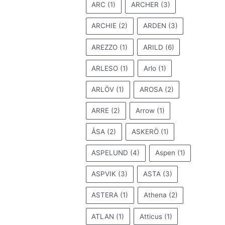
ARC
(1)
ARCHER
(3)
ARCHIE
(2)
ARDEN
(3)
AREZZO
(1)
ARILD
(6)
ARLESO
(1)
Arlo
(1)
ARLÖV
(1)
AROSA
(2)
ARRE
(2)
Arrow
(1)
ÅSA
(2)
ASKERÖ
(1)
ASPELUND
(4)
Aspen
(1)
ASPVIK
(3)
ASTA
(3)
ASTERA
(1)
Athena
(2)
ATLAN
(1)
Atticus
(1)