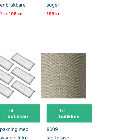
jenbrukbare
suger
Opprinnelig
Nåværende
17
kr
198
kr
199
kr
pris
pris
var:
er:
217 kr.
198 kr.
Til
Til
butikken
butikken
-pakning med
8009
øvsugerfiltre
stoffprøve