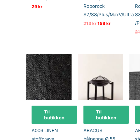
Roborock
R
29
kr
S7/S8/Plus/MaxV/Ultra
S
/P
Opprinnelig
Nåværende
213
kr
159
kr
pris
pris
2
var:
er:
213 kr.
159 kr.
Til
Til
butikken
butikken
A006 LINEN
ABACUS
A
stoffprøve
bålpanne Ø 55
st