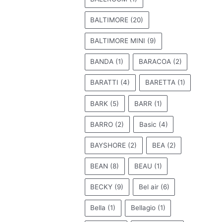
BALTIMORE
(20)
BALTIMORE MINI
(9)
BANDA
(1)
BARACOA
(2)
BARATTI
(4)
BARETTA
(1)
BARK
(5)
BARR
(1)
BARRO
(2)
Basic
(4)
BAYSHORE
(2)
BEA
(2)
BEAN
(8)
BEAU
(1)
BECKY
(9)
Bel air
(6)
Bella
(1)
Bellagio
(1)