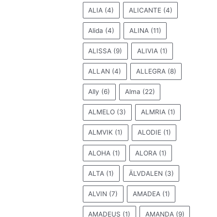
ALIA
(4)
ALICANTE
(4)
Alida
(4)
ALINA
(11)
ALISSA
(9)
ALIVIA
(1)
ALLAN
(4)
ALLEGRA
(8)
Ally
(6)
Alma
(22)
ALMELO
(3)
ALMRIA
(1)
ALMVIK
(1)
ALODIE
(1)
ALOHA
(1)
ALORA
(1)
ALTA
(1)
ÄLVDALEN
(3)
ALVIN
(7)
AMADEA
(1)
AMADEUS
(1)
AMANDA
(9)