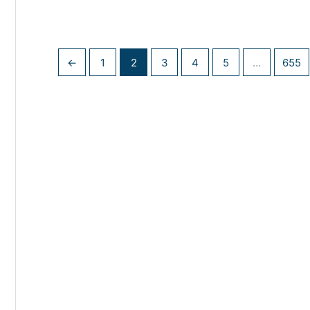
←
1
2
3
4
5
…
655