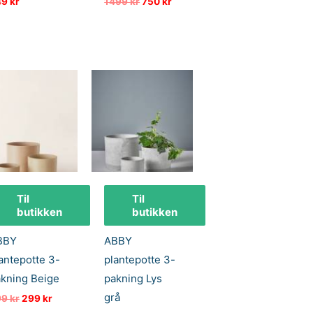
Opprinnelig
Nåværende
49
kr
1499
kr
750
kr
pris
pris
var:
er:
1499 kr.
750 kr.
Til
Til
butikken
butikken
BBY
ABBY
antepotte 3-
plantepotte 3-
kning Beige
pakning Lys
grå
Opprinnelig
Nåværende
99
kr
299
kr
pris
pris