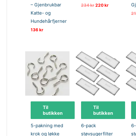
– Gjenbrukbar
G
Opprinnelig
Nåværende
234
kr
220
kr
pris
pris
Katte- og
2
var:
er:
234 kr.
220 kr.
Hundehårfjerner
136
kr
Til
Til
butikken
butikken
5-pakning med
6-pack
6
krok og løkke
støvsugerfilter
st