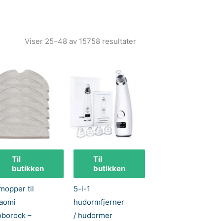
Viser 25–48 av 15758 resultater
Til
Til
butikken
butikken
mopper til
5-i-1
aomi
hudormfjerner
borock –
/ hudormer