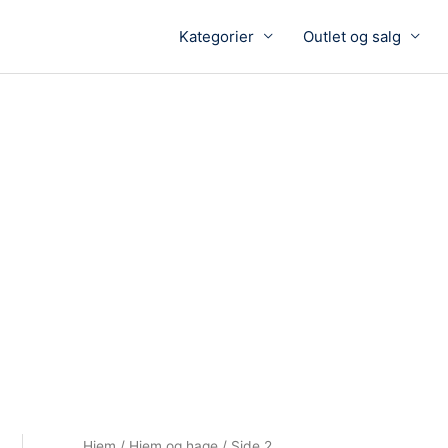
Kategorier
Outlet og salg
Hjem
/
Hjem og hage
/ Side 2