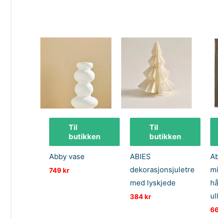
var:
er:
1499 kr.
750 kr.
Til
Til
butikken
butikken
Abby vase
ABIES
Ab
dekorasjonsjuletre
mi
749
kr
med lyskjede
h
ul
384
kr
6